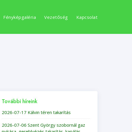
Fényképgaléria
Vezetőség
Kapcsolat
További híreink
2026-07-17 Kálvin téren takarítás
2026-07-06 Szent György szobornál gaz
nyírása, gereblyézés,takarítás, kapálás,