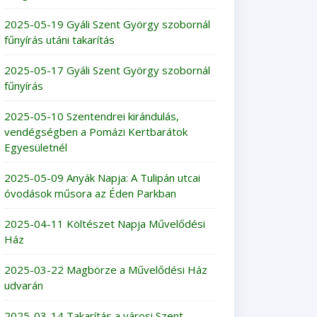
2025-05-19 Gyáli Szent György szobornál
fűnyírás utáni takarítás
2025-05-17 Gyáli Szent György szobornál
fűnyírás
2025-05-10 Szentendrei kirándulás,
vendégségben a Pomázi Kertbarátok
Egyesületnél
2025-05-09 Anyák Napja: A Tulipán utcai
óvodások műsora az Éden Parkban
2025-04-11 Költészet Napja Művelődési
Ház
2025-03-22 Magbörze a Művelődési Ház
udvarán
2025-03-14 Takarítás a városi Szent