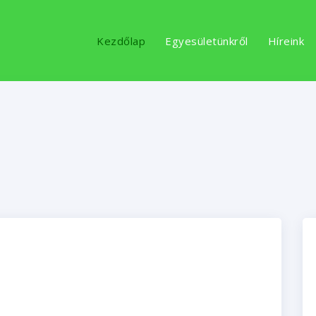
Kezdőlap
Egyesületünkről
Híreink