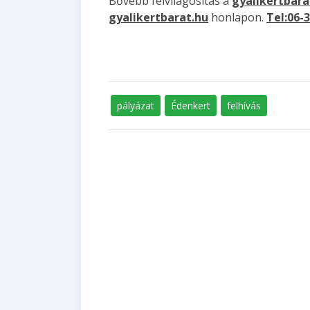
Bővebb felvilágosítás a
gyalikertbar
gyalikertbarat.hu
honlapon.
Tel:06-
pályázat
Édenkert
felhívás