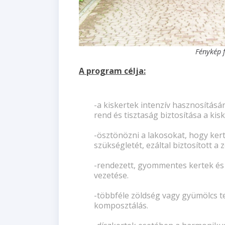
Fénykép 
A program célja:
-a kiskertek intenzív hasznosításár
rend és tisztaság biztosítása a kis
-ösztönözni a lakosokat, hogy ker
szükségletét, ezáltal biztosított 
-rendezett, gyommentes kertek és
vezetése.
-többféle zöldség vagy gyümölcs t
komposztálás.