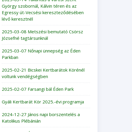
György szobornál, Kálvin téren és az
Egressy út-Vecsési kereszteződésében
lévő keresztnél
2025-03-08 Metszési bemutató Csörsz
Józsefné tagtársunknál
2025-03-07 Nőnapi ünnepség az Éden
Parkban
2025-02-21 Bicskei Kertbarátok Körénél
voltunk vendégségben
2025-02-07 Farsangi bál Éden Park
Gyáli Kertbarát Kör 2025.-évi programja
2024-12-27 János napi borszentelés a
Katolikus Plébánián