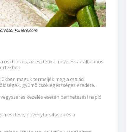
forrása: PxHere.com
a ösztönzés, az esztétikai nevelés, az általános
kertekben.
tjükben maguk termeljék meg a család
a zöldségek, gyümölcsök egészséges eredete.
 vegyszeres kezelés esetén permetezési napló
ermesztése, növénytársítások és a