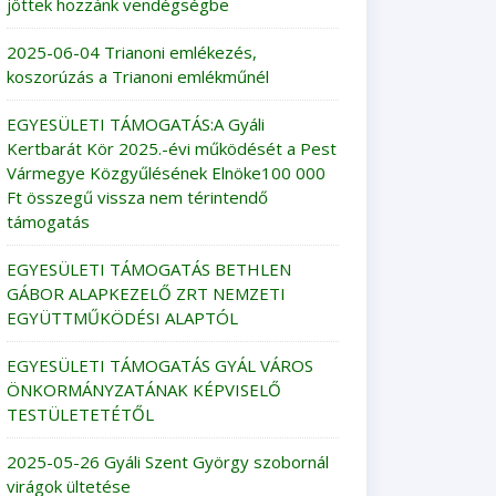
jöttek hozzánk vendégségbe
2025-06-04 Trianoni emlékezés,
koszorúzás a Trianoni emlékműnél
EGYESÜLETI TÁMOGATÁS:A Gyáli
Kertbarát Kör 2025.-évi működését a Pest
Vármegye Közgyűlésének Elnöke100 000
Ft összegű vissza nem térintendő
támogatás
EGYESÜLETI TÁMOGATÁS BETHLEN
GÁBOR ALAPKEZELŐ ZRT NEMZETI
EGYÜTTMŰKÖDÉSI ALAPTÓL
EGYESÜLETI TÁMOGATÁS GYÁL VÁROS
ÖNKORMÁNYZATÁNAK KÉPVISELŐ
TESTÜLETETÉTŐL
2025-05-26 Gyáli Szent György szobornál
virágok ültetése