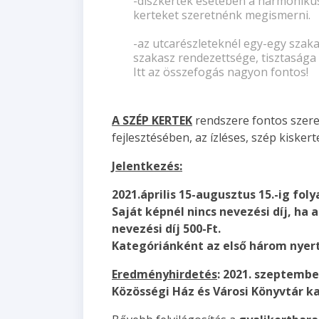
-díszkertek esetében a harmonikus
kerteket szeretnénk megismerni.
-az utcarészleteknél egy-egy szakas
szakasz rendezettsége, tisztasága
Itt az összefogás nagyon fontos!
A SZÉP KERTEK
rendszere fontos szere
fejlesztésében, az ízléses, szép kiske
Jelentkezés:
2021.április 15-augusztus 15.-ig fo
Saját képnél nincs nevezési díj, ha 
nevezési díj 500-Ft.
Kategóriánként az első három nyerte
Eredményhirdetés
: 2021. szeptembe
Közösségi Ház és Városi Könyvtár 