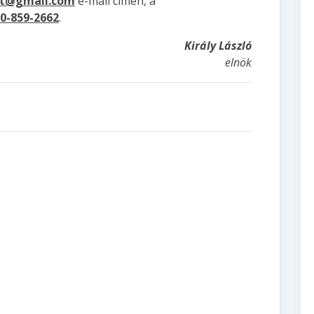
at@gmail.com
e-mail címen, a
30-859-2662
.
Király László
elnök