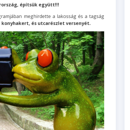
ország, építsük együtt!!!
ogramjában meghirdette a lakosság és a tagság
, konyhakert, és utcarészlet versenyét.