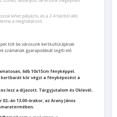
, színes, látványos, de értünk megépített
szal lehet pályázni, és a 2-4 házból álló
 lenne a meghatározó.
pet tölt be városunk kertkultúrájának
rtek számának gyarapodását segíti elő.
lyamatosan, 6db 10x15cm fényképpel.
a kertbarát kör végzi a fényképezést a
s lesz a díjazott. Tárgyjutalom és Oklevél.
r 02.-án 13.00-órakor, az Arany János
kamaratermében.