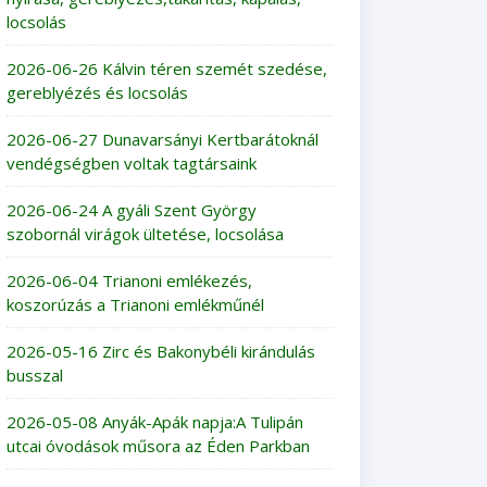
locsolás
2026-06-26 Kálvin téren szemét szedése,
gereblyézés és locsolás
2026-06-27 Dunavarsányi Kertbarátoknál
vendégségben voltak tagtársaink
2026-06-24 A gyáli Szent György
szobornál virágok ültetése, locsolása
2026-06-04 Trianoni emlékezés,
koszorúzás a Trianoni emlékműnél
2026-05-16 Zirc és Bakonybéli kirándulás
busszal
2026-05-08 Anyák-Apák napja:A Tulipán
utcai óvodások műsora az Éden Parkban