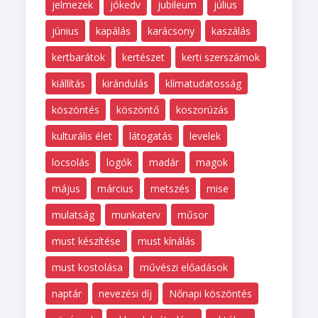
jelmezek
jókedv
jubileum
július
június
kapálás
karácsony
kaszálás
kertbarátok
kertészet
kerti szerszámok
kiállítás
kirándulás
klímatudatosság
köszöntés
köszöntő
koszorúzás
kulturális élet
látogatás
levelek
locsolás
logók
madár
magok
május
március
metszés
mise
mulatság
munkaterv
műsor
must készítése
must kínálás
must kostolása
művészi előadások
naptár
nevezési díj
Nőnapi köszöntés