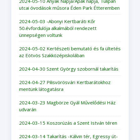
2024-05-10 Anyák Napja/Apák napja, Tulipán
utcai óvodások műsora Éden Park Étteremben
2024-05-03 -Abonyi Kertbaráti Kőr
50.évfordulója alkalmából rendezett
ünnepségen voltunk
2024-05-02 Kertészeti bemutató és fa ültetés
az Eötvös Szakközépiskolában
2024-04-30 Szent György szobornál takarítás
2024-04-27 Pilisvörösvári Kertbarátokhoz
mentünk látogatásra
2024-03-23 Magbörze Gyál Művelődési Ház
udvarán
2024-03-15 Koszorúzás a Szent István téren
2024-03-14 Takarítás -Kálvin tér, Egressy út-