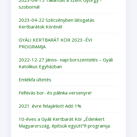
szobornál
2023-04-22 Szécsényben látogatás
Kertbarátok Körénél
GYÁLI KERTBARÁT KÖR 2023.-ÉVI
PROGRAMJA
2022-12-27 János- napi borszentelés – Gyáli
Katolikus Egyházban
Emlékfa ültetés
Felhívás bor- és pálinka versenyre!
2021. évre felajánlott Adó 1%
10-éves a Gyáli Kertbarát Kör „Édenkert
Magyarország, építsük együtt”!!! programja.