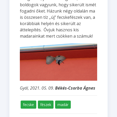
boldogok vagyunk, hogy sikerült ismét
fogadni őket. Házunk négy oldalán ma
is összesen tíz „új” fecskefészek van, a
korábbiak helyén és sikerült az
áttelepítés. Óvjuk hasznos kis
madarainkat mert csökken a számuk!
Gyál, 2021. 05. 09.
Békés-Csorba Ágnes
fecske
fészek
madár