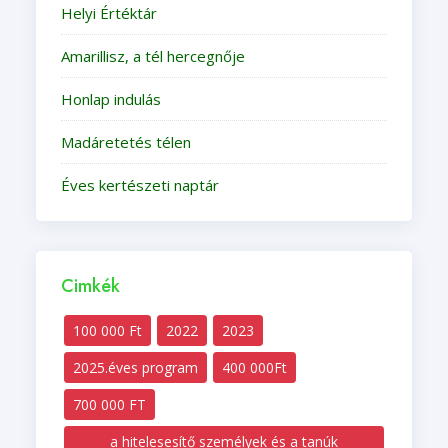
Helyi Értéktár
Amarillisz, a tél hercegnője
Honlap indulás
Madáretetés télen
Éves kertészeti naptár
Cimkék
100 000 Ft
2022
2023
2025.éves program
400 000Ft
700 000 FT
a hitelesesítő személyek és a tanúk