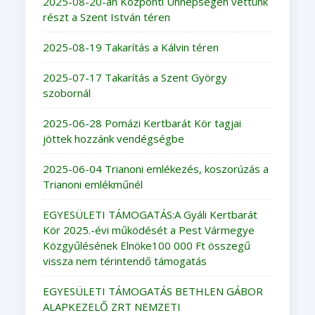
2025-08-20-án Központi Ünnepségen vettünk
részt a Szent István téren
2025-08-19 Takarítás a Kálvin téren
2025-07-17 Takarítás a Szent György
szobornál
2025-06-28 Pomázi Kertbarát Kör tagjai
jöttek hozzánk vendégségbe
2025-06-04 Trianoni emlékezés, koszorúzás a
Trianoni emlékműnél
EGYESÜLETI TÁMOGATÁS:A Gyáli Kertbarát
Kör 2025.-évi működését a Pest Vármegye
Közgyűlésének Elnöke100 000 Ft összegű
vissza nem térintendő támogatás
EGYESÜLETI TÁMOGATÁS BETHLEN GÁBOR
ALAPKEZELŐ ZRT NEMZETI