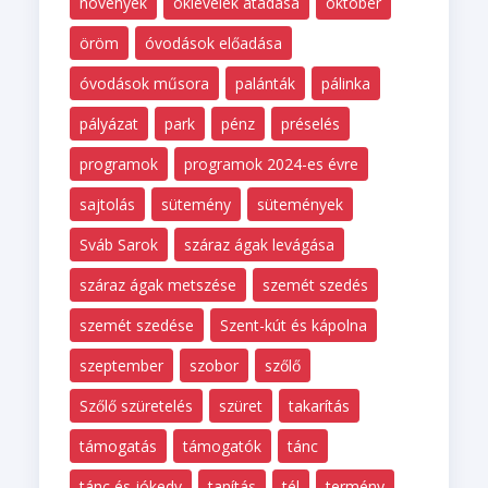
növények
oklevelek átadása
október
öröm
óvodások előadása
óvodások műsora
palánták
pálinka
pályázat
park
pénz
préselés
programok
programok 2024-es évre
sajtolás
sütemény
sütemények
Sváb Sarok
száraz ágak levágása
száraz ágak metszése
szemét szedés
szemét szedése
Szent-kút és kápolna
szeptember
szobor
szőlő
Szőlő szüretelés
szüret
takarítás
támogatás
támogatók
tánc
tánc és jókedv
tanítás
tél
termény