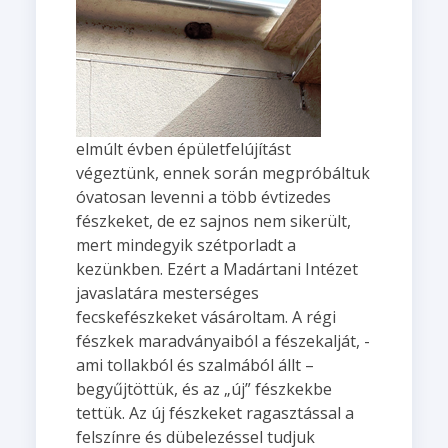
elmúlt évben épületfelújítást
végeztünk, ennek során megpróbáltuk
óvatosan levenni a több évtizedes
fészkeket, de ez sajnos nem sikerült,
mert mindegyik szétporladt a
kezünkben. Ezért a Madártani Intézet
javaslatára mesterséges
fecskefészkeket vásároltam. A régi
fészkek maradványaiból a fészekalját, -
ami tollakból és szalmából állt –
begyűjtöttük, és az „új” fészkekbe
tettük. Az új fészkeket ragasztással a
felszínre és dübelezéssel tudjuk