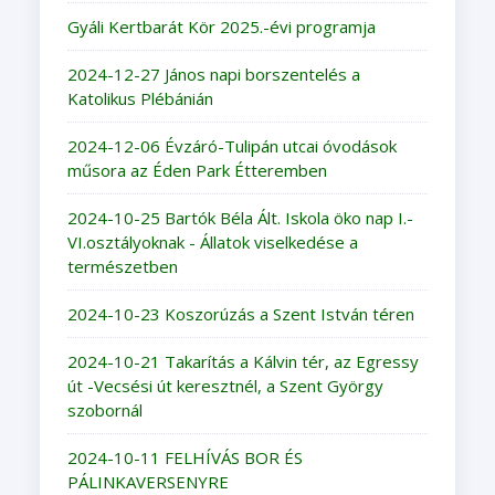
Gyáli Kertbarát Kör 2025.-évi programja
2024-12-27 János napi borszentelés a
Katolikus Plébánián
2024-12-06 Évzáró-Tulipán utcai óvodások
műsora az Éden Park Étteremben
2024-10-25 Bartók Béla Ált. Iskola öko nap I.-
VI.osztályoknak - Állatok viselkedése a
természetben
2024-10-23 Koszorúzás a Szent István téren
2024-10-21 Takarítás a Kálvin tér, az Egressy
út -Vecsési út keresztnél, a Szent György
szobornál
2024-10-11 FELHÍVÁS BOR ÉS
PÁLINKAVERSENYRE