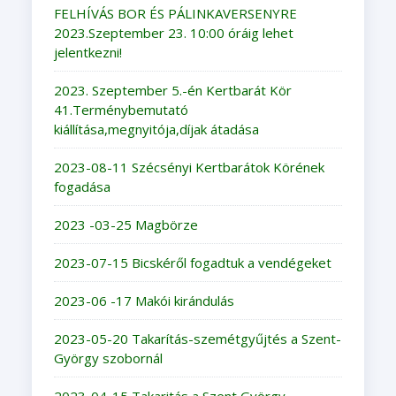
FELHÍVÁS BOR ÉS PÁLINKAVERSENYRE
2023.Szeptember 23. 10:00 óráig lehet
jelentkezni!
2023. Szeptember 5.-én Kertbarát Kör
41.Terménybemutató
kiállítása,megnyitója,díjak átadása
2023-08-11 Szécsényi Kertbarátok Körének
fogadása
2023 -03-25 Magbörze
2023-07-15 Bicskéről fogadtuk a vendégeket
2023-06 -17 Makói kirándulás
2023-05-20 Takarítás-szemétgyűjtés a Szent-
György szobornál
2023-04-15 Takaritás a Szent György -