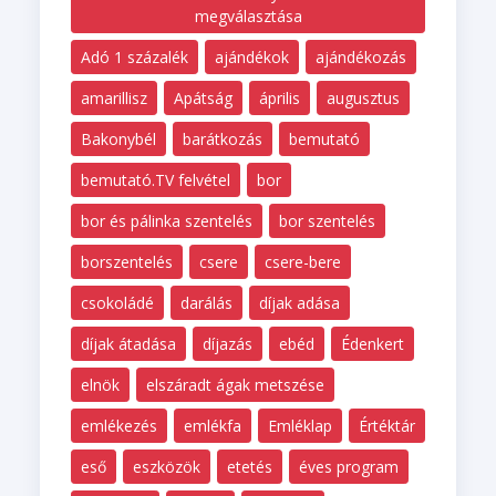
megválasztása
Adó 1 százalék
ajándékok
ajándékozás
amarillisz
Apátság
április
augusztus
Bakonybél
barátkozás
bemutató
bemutató.TV felvétel
bor
bor és pálinka szentelés
bor szentelés
borszentelés
csere
csere-bere
csokoládé
darálás
díjak adása
díjak átadása
díjazás
ebéd
Édenkert
elnök
elszáradt ágak metszése
emlékezés
emlékfa
Emléklap
Értéktár
eső
eszközök
etetés
éves program