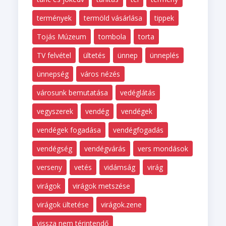
termények
termöld vásárlása
tippek
Tojás Múzeum
tombola
torta
TV felvétel
ültetés
ünnep
ünneplés
ünnepség
város nézés
városunk bemutatása
vedéglátás
vegyszerek
vendég
vendégek
vendégek fogadása
vendégfogadás
vendégség
vendégvárás
vers mondások
verseny
vetés
vidámság
virág
virágok
virágok metszése
virágok ültetése
virágok.zene
vissza nem térintendő