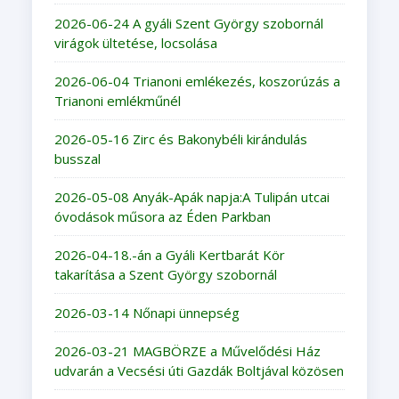
2026-06-24 A gyáli Szent György szobornál
virágok ültetése, locsolása
2026-06-04 Trianoni emlékezés, koszorúzás a
Trianoni emlékműnél
2026-05-16 Zirc és Bakonybéli kirándulás
busszal
2026-05-08 Anyák-Apák napja:A Tulipán utcai
óvodások műsora az Éden Parkban
2026-04-18.-án a Gyáli Kertbarát Kör
takarítása a Szent György szobornál
2026-03-14 Nőnapi ünnepség
2026-03-21 MAGBÖRZE a Művelődési Ház
udvarán a Vecsési úti Gazdák Boltjával közösen