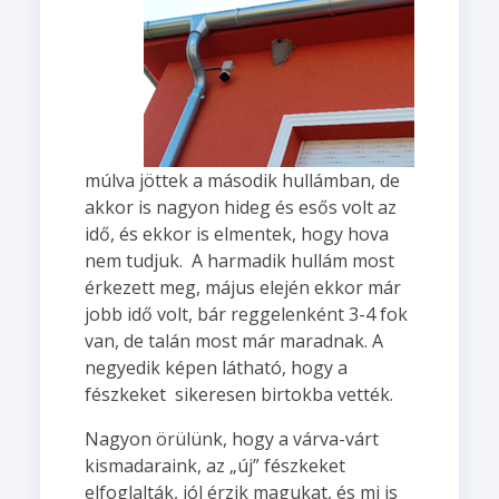
múlva jöttek a második hullámban, de
akkor is nagyon hideg és esős volt az
idő, és ekkor is elmentek, hogy hova
nem tudjuk. A harmadik hullám most
érkezett meg, május elején ekkor már
jobb idő volt, bár reggelenként 3-4 fok
van, de talán most már maradnak. A
negyedik képen látható, hogy a
fészkeket sikeresen birtokba vették.
Nagyon örülünk, hogy a várva-várt
kismadaraink, az „új” fészkeket
elfoglalták, jól érzik magukat, és mi is