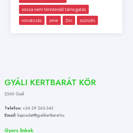
vissza nem térintendő támogatás
vonatozás
zene
Zirc
zsűrizés
GYÁLI KERTBARÁT KÖR
2360 Gyál
Telefon:
+36 29 263-343
Email:
kapcsolat@gyalikertbarat.hu
Gyors linkek