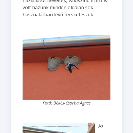
háziállatot neveltek, valószínű ezért is
volt házunk minden oldalán sok
használatban lévő fecskefészek.
Fotó: Békés-Csorba Ágnes
Az