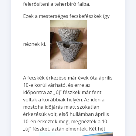
felerősíteni a teherbíró falba.
Ezek a mesterséges fecskefészkek így
néznek ki.
A fecskék érkezése már évek óta április
10-e körül várható, és erre az
időpontra az „új” fészkek már fent
voltak a korábbiak helyén. Az idén a
mostoha időjárás miatt szokatlan
érkezésük volt, első hullámban április
10-én érkeztek meg, megnézték a 10
„új” fészket, aztán elmentek.
Két hét