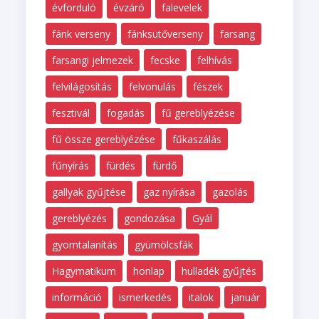
évforduló
évzáró
falevelek
fánk verseny
fánksütőverseny
farsang
farsangi jelmezek
fecske
felhívás
felvilágosítás
felvonulás
fészek
fesztivál
fogadás
fű gereblyézése
fű össze gereblyézése
fűkaszálás
fűnyírás
fürdés
fürdő
gallyak gyűjtése
gaz nyírása
gazolás
gereblyézés
gondozása
Gyál
gyomtalanítás
gyümölcsfák
Hagymatikum
honlap
hulladék gyűjtés
információ
ismerkedés
italok
január