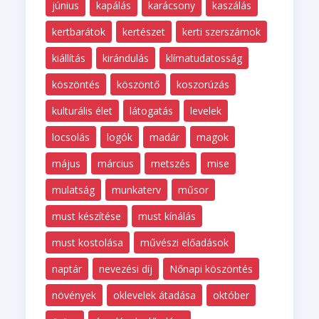
június
kapálás
karácsony
kaszálás
kertbarátok
kertészet
kerti szerszámok
kiállítás
kirándulás
klímatudatosság
köszöntés
köszöntő
koszorúzás
kulturális élet
látogatás
levelek
locsolás
logók
madár
magok
május
március
metszés
mise
mulatság
munkaterv
műsor
must készítése
must kínálás
must kostolása
művészi előadások
naptár
nevezési díj
Nőnapi köszöntés
növények
oklevelek átadása
október