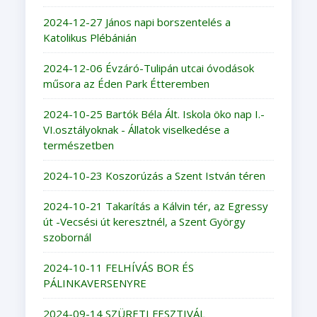
2024-12-27 János napi borszentelés a
Katolikus Plébánián
2024-12-06 Évzáró-Tulipán utcai óvodások
műsora az Éden Park Étteremben
2024-10-25 Bartók Béla Ált. Iskola öko nap I.-
VI.osztályoknak - Állatok viselkedése a
természetben
2024-10-23 Koszorúzás a Szent István téren
2024-10-21 Takarítás a Kálvin tér, az Egressy
út -Vecsési út keresztnél, a Szent György
szobornál
2024-10-11 FELHÍVÁS BOR ÉS
PÁLINKAVERSENYRE
2024-09-14 SZÜRETI FESZTIVÁL