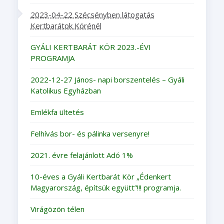
2023-04-22 Szécsényben látogatás
Kertbarátok Körénél
GYÁLI KERTBARÁT KÖR 2023.-ÉVI
PROGRAMJA
2022-12-27 János- napi borszentelés – Gyáli
Katolikus Egyházban
Emlékfa ültetés
Felhívás bor- és pálinka versenyre!
2021. évre felajánlott Adó 1%
10-éves a Gyáli Kertbarát Kör „Édenkert
Magyarország, építsük együtt”!!! programja.
Virágözön télen