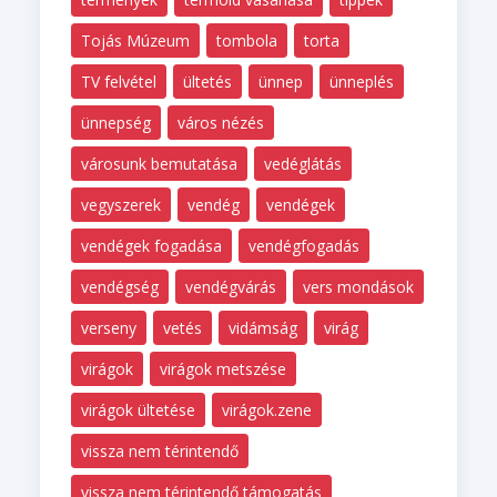
Tojás Múzeum
tombola
torta
TV felvétel
ültetés
ünnep
ünneplés
ünnepség
város nézés
városunk bemutatása
vedéglátás
vegyszerek
vendég
vendégek
vendégek fogadása
vendégfogadás
vendégség
vendégvárás
vers mondások
verseny
vetés
vidámság
virág
virágok
virágok metszése
virágok ültetése
virágok.zene
vissza nem térintendő
vissza nem térintendő támogatás