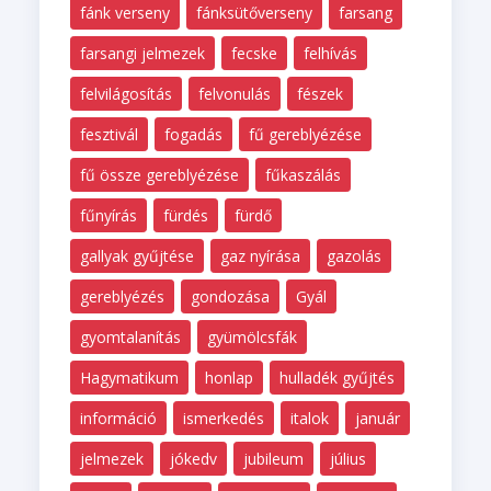
fánk verseny
fánksütőverseny
farsang
farsangi jelmezek
fecske
felhívás
felvilágosítás
felvonulás
fészek
fesztivál
fogadás
fű gereblyézése
fű össze gereblyézése
fűkaszálás
fűnyírás
fürdés
fürdő
gallyak gyűjtése
gaz nyírása
gazolás
gereblyézés
gondozása
Gyál
gyomtalanítás
gyümölcsfák
Hagymatikum
honlap
hulladék gyűjtés
információ
ismerkedés
italok
január
jelmezek
jókedv
jubileum
július