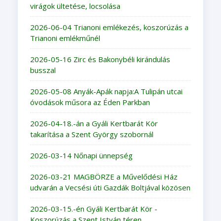
virágok ültetése, locsolása
2026-06-04 Trianoni emlékezés, koszorúzás a
Trianoni emlékműnél
2026-05-16 Zirc és Bakonybéli kirándulás
busszal
2026-05-08 Anyák-Apák napja:A Tulipán utcai
óvodások műsora az Éden Parkban
2026-04-18.-án a Gyáli Kertbarát Kör
takarítása a Szent György szobornál
2026-03-14 Nőnapi ünnepség
2026-03-21 MAGBÖRZE a Művelődési Ház
udvarán a Vecsési úti Gazdák Boltjával közösen
2026-03-15.-én Gyáli Kertbarát Kör -
Koszorúzás a Szent István téren