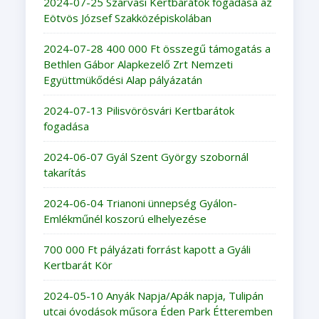
2024-07-25 Szarvasi Kertbarátok fogadása az
Eötvös József Szakközépiskolában
2024-07-28 400 000 Ft összegű támogatás a
Bethlen Gábor Alapkezelő Zrt Nemzeti
Együttmükődési Alap pályázatán
2024-07-13 Pilisvörösvári Kertbarátok
fogadása
2024-06-07 Gyál Szent György szobornál
takarítás
2024-06-04 Trianoni ünnepség Gyálon-
Emlékműnél koszorú elhelyezése
700 000 Ft pályázati forrást kapott a Gyáli
Kertbarát Kör
2024-05-10 Anyák Napja/Apák napja, Tulipán
utcai óvodások műsora Éden Park Étteremben