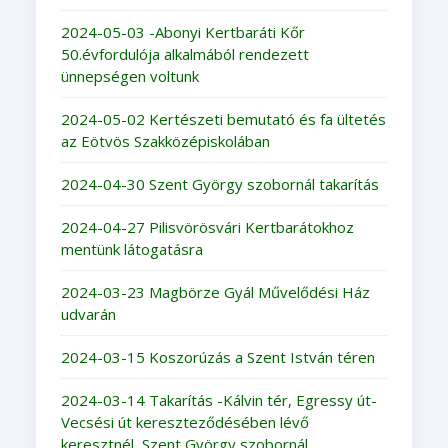
2024-05-03 -Abonyi Kertbaráti Kőr
50.évfordulója alkalmából rendezett
ünnepségen voltunk
2024-05-02 Kertészeti bemutató és fa ültetés
az Eötvös Szakközépiskolában
2024-04-30 Szent György szobornál takarítás
2024-04-27 Pilisvörösvári Kertbarátokhoz
mentünk látogatásra
2024-03-23 Magbörze Gyál Művelődési Ház
udvarán
2024-03-15 Koszorúzás a Szent István téren
2024-03-14 Takarítás -Kálvin tér, Egressy út-
Vecsési út kereszteződésében lévő
keresztnél, Szent György szobornál