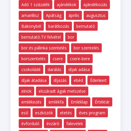
Adó 1 százalék
ajándékok
ajándékozás
amarillisz
Apátság
április
augusztus
Bakonybél
barátkozás
bemutató
bemutató.TV felvétel
bor
bor és pálinka szentelés
bor szentelés
borszentelés
csere
csere-bere
csokoládé
darálás
díjak adása
díjak átadása
díjazás
ebéd
Édenkert
elnök
elszáradt ágak metszése
emlékezés
emlékfa
Emléklap
Értéktár
eső
eszközök
etetés
éves program
évforduló
évzáró
falevelek