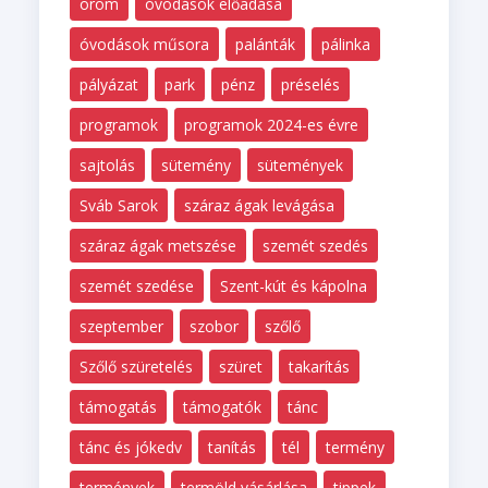
öröm
óvodások előadása
óvodások műsora
palánták
pálinka
pályázat
park
pénz
préselés
programok
programok 2024-es évre
sajtolás
sütemény
sütemények
Sváb Sarok
száraz ágak levágása
száraz ágak metszése
szemét szedés
szemét szedése
Szent-kút és kápolna
szeptember
szobor
szőlő
Szőlő szüretelés
szüret
takarítás
támogatás
támogatók
tánc
tánc és jókedv
tanítás
tél
termény
termények
termöld vásárlása
tippek