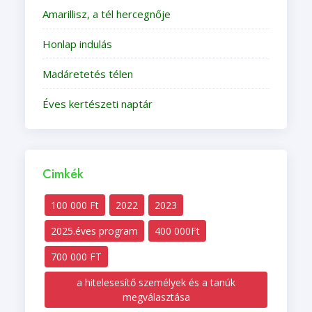
Amarillisz, a tél hercegnője
Honlap indulás
Madáretetés télen
Éves kertészeti naptár
Cimkék
100 000 Ft
2022
2023
2025.éves program
400 000Ft
700 000 FT
a hitelesesítő személyek és a tanúk
megválasztása