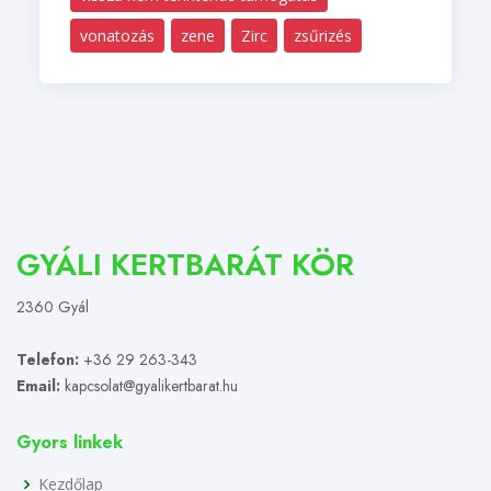
vonatozás
zene
Zirc
zsűrizés
GYÁLI KERTBARÁT KÖR
2360 Gyál
Telefon:
+36 29 263-343
Email:
kapcsolat@gyalikertbarat.hu
Gyors linkek
Kezdőlap