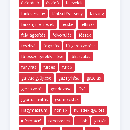
évforduló
évzáró
falevelek
fánk verseny
fánksütőverseny
farsang
farsangi jelmezek
fecske
felhívás
felvilágosítás
felvonulás
fészek
fesztivál
fogadás
fű gereblyézése
fű össze gereblyézése
fűkaszálás
fűnyírás
fürdés
fürdő
gallyak gyűjtése
gaz nyírása
gazolás
gereblyézés
gondozása
Gyál
gyomtalanítás
gyümölcsfák
Hagymatikum
honlap
hulladék gyűjtés
információ
ismerkedés
italok
január