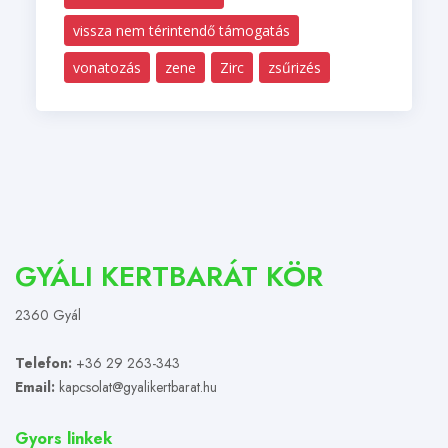
vissza nem térintendő támogatás
vonatozás
zene
Zirc
zsűrizés
GYÁLI KERTBARÁT KÖR
2360 Gyál
Telefon:
+36 29 263-343
Email:
kapcsolat@gyalikertbarat.hu
Gyors linkek