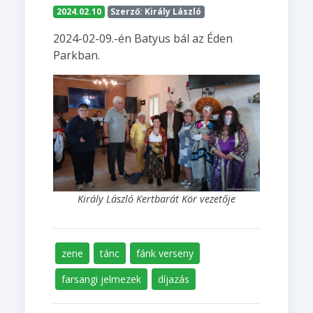
2024.02.10
Szerző: Király László
2024-02-09.-én Batyus bál az Éden
Parkban.
Király László Kertbarát Kör vezetője
zene
tánc
fánk verseny
farsangi jelmezek
díjazás