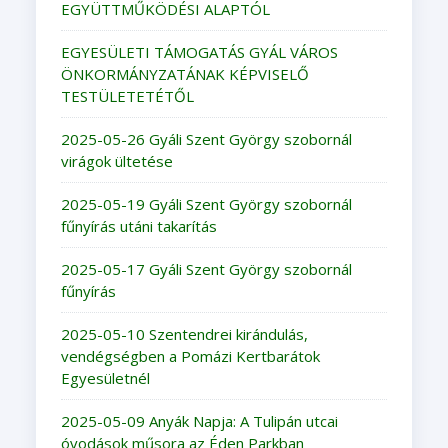
EGYÜTTMŰKÖDÉSI ALAPTÓL
EGYESÜLETI TÁMOGATÁS GYÁL VÁROS
ÖNKORMÁNYZATÁNAK KÉPVISELŐ
TESTÜLETETÉTŐL
2025-05-26 Gyáli Szent György szobornál
virágok ültetése
2025-05-19 Gyáli Szent György szobornál
fűnyírás utáni takarítás
2025-05-17 Gyáli Szent György szobornál
fűnyírás
2025-05-10 Szentendrei kirándulás,
vendégségben a Pomázi Kertbarátok
Egyesületnél
2025-05-09 Anyák Napja: A Tulipán utcai
óvodások műsora az Éden Parkban