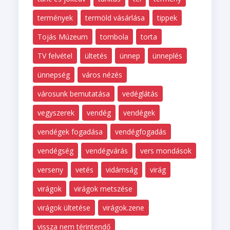
termények
termöld vásárlása
tippek
Tojás Múzeum
tombola
torta
TV felvétel
ültetés
ünnep
ünneplés
ünnepség
város nézés
városunk bemutatása
vedéglátás
vegyszerek
vendég
vendégek
vendégek fogadása
vendégfogadás
vendégség
vendégvárás
vers mondások
verseny
vetés
vidámság
virág
virágok
virágok metszése
virágok ültetése
virágok.zene
vissza nem térintendő