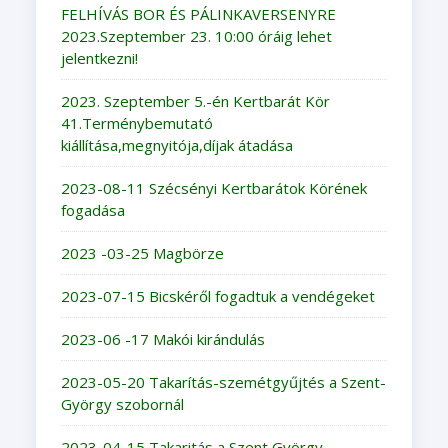
FELHÍVÁS BOR ÉS PÁLINKAVERSENYRE
2023.Szeptember 23. 10:00 óráig lehet
jelentkezni!
2023. Szeptember 5.-én Kertbarát Kör
41.Terménybemutató
kiállítása,megnyitója,díjak átadása
2023-08-11 Szécsényi Kertbarátok Körének
fogadása
2023 -03-25 Magbörze
2023-07-15 Bicskéről fogadtuk a vendégeket
2023-06 -17 Makói kirándulás
2023-05-20 Takarítás-szemétgyűjtés a Szent-
György szobornál
2023-04-15 Takaritás a Szent György -