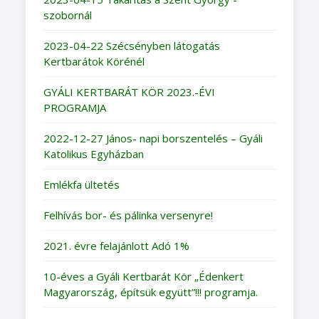
szobornál
2023-04-22 Szécsényben látogatás
Kertbarátok Körénél
GYÁLI KERTBARÁT KÖR 2023.-ÉVI
PROGRAMJA
2022-12-27 János- napi borszentelés – Gyáli
Katolikus Egyházban
Emlékfa ültetés
Felhívás bor- és pálinka versenyre!
2021. évre felajánlott Adó 1%
10-éves a Gyáli Kertbarát Kör „Édenkert
Magyarország, építsük együtt”!!! programja.