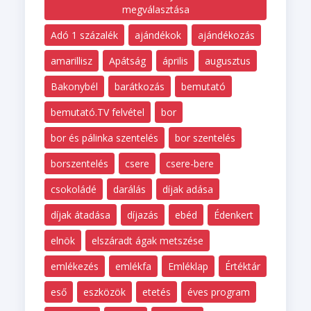
megválasztása
Adó 1 százalék
ajándékok
ajándékozás
amarillisz
Apátság
április
augusztus
Bakonybél
barátkozás
bemutató
bemutató.TV felvétel
bor
bor és pálinka szentelés
bor szentelés
borszentelés
csere
csere-bere
csokoládé
darálás
díjak adása
díjak átadása
díjazás
ebéd
Édenkert
elnök
elszáradt ágak metszése
emlékezés
emlékfa
Emléklap
Értéktár
eső
eszközök
etetés
éves program