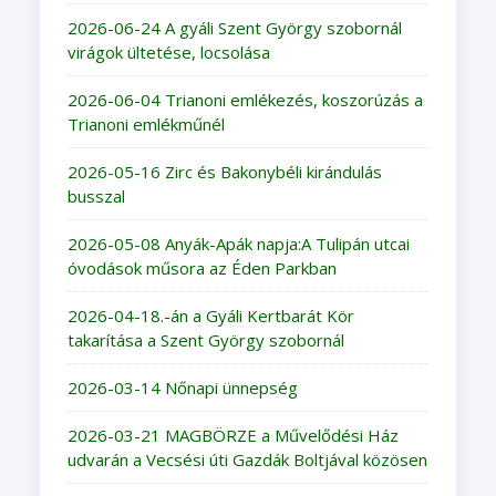
2026-06-24 A gyáli Szent György szobornál
virágok ültetése, locsolása
2026-06-04 Trianoni emlékezés, koszorúzás a
Trianoni emlékműnél
2026-05-16 Zirc és Bakonybéli kirándulás
busszal
2026-05-08 Anyák-Apák napja:A Tulipán utcai
óvodások műsora az Éden Parkban
2026-04-18.-án a Gyáli Kertbarát Kör
takarítása a Szent György szobornál
2026-03-14 Nőnapi ünnepség
2026-03-21 MAGBÖRZE a Művelődési Ház
udvarán a Vecsési úti Gazdák Boltjával közösen