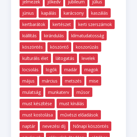
jelmezek
jókedv
jubileum
július
június
kapálás
karácsony
kaszálás
kertbarátok
kertészet
kerti szerszámok
kiállítás
kirándulás
klímatudatosság
köszöntés
köszöntő
koszorúzás
kulturális élet
látogatás
levelek
locsolás
logók
madár
magok
május
március
metszés
mise
mulatság
munkaterv
műsor
must készítése
must kínálás
must kostolása
művészi előadások
naptár
nevezési díj
Nőnapi köszöntés