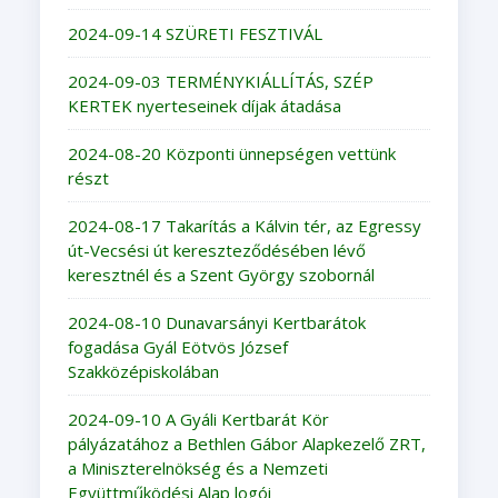
2024-09-14 SZÜRETI FESZTIVÁL
2024-09-03 TERMÉNYKIÁLLÍTÁS, SZÉP
KERTEK nyerteseinek díjak átadása
2024-08-20 Központi ünnepségen vettünk
részt
2024-08-17 Takarítás a Kálvin tér, az Egressy
út-Vecsési út kereszteződésében lévő
keresztnél és a Szent György szobornál
2024-08-10 Dunavarsányi Kertbarátok
fogadása Gyál Eötvös József
Szakközépiskolában
2024-09-10 A Gyáli Kertbarát Kör
pályázatához a Bethlen Gábor Alapkezelő ZRT,
a Miniszterelnökség és a Nemzeti
Együttműködési Alap logói