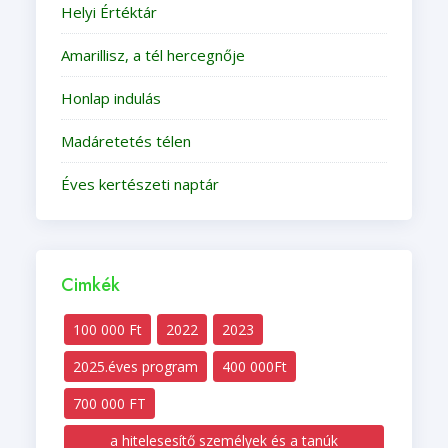
Helyi Értéktár
Amarillisz, a tél hercegnője
Honlap indulás
Madáretetés télen
Éves kertészeti naptár
Cimkék
100 000 Ft
2022
2023
2025.éves program
400 000Ft
700 000 FT
a hitelesesítő személyek és a tanúk