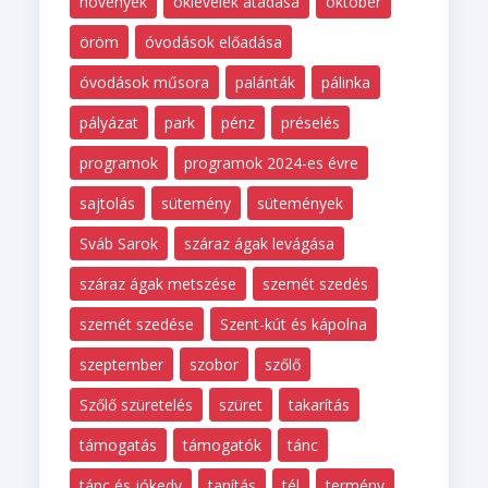
növények
oklevelek átadása
október
öröm
óvodások előadása
óvodások műsora
palánták
pálinka
pályázat
park
pénz
préselés
programok
programok 2024-es évre
sajtolás
sütemény
sütemények
Sváb Sarok
száraz ágak levágása
száraz ágak metszése
szemét szedés
szemét szedése
Szent-kút és kápolna
szeptember
szobor
szőlő
Szőlő szüretelés
szüret
takarítás
támogatás
támogatók
tánc
tánc és jókedv
tanítás
tél
termény