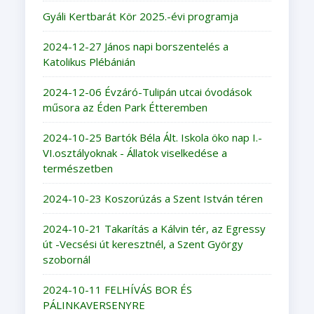
Gyáli Kertbarát Kör 2025.-évi programja
2024-12-27 János napi borszentelés a
Katolikus Plébánián
2024-12-06 Évzáró-Tulipán utcai óvodások
műsora az Éden Park Étteremben
2024-10-25 Bartók Béla Ált. Iskola öko nap I.-
VI.osztályoknak - Állatok viselkedése a
természetben
2024-10-23 Koszorúzás a Szent István téren
2024-10-21 Takarítás a Kálvin tér, az Egressy
út -Vecsési út keresztnél, a Szent György
szobornál
2024-10-11 FELHÍVÁS BOR ÉS
PÁLINKAVERSENYRE