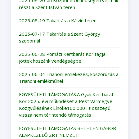
2025-08-20-án Központi Ünnepségen vettünk
részt a Szent István téren
2025-08-19 Takarítás a Kálvin téren
2025-07-17 Takarítás a Szent György
szobornál
2025-06-28 Pomázi Kertbarát Kör tagjai
jöttek hozzánk vendégségbe
2025-06-04 Trianoni emlékezés, koszorúzás a
Trianoni emlékműnél
EGYESÜLETI TÁMOGATÁS:A Gyáli Kertbarát
Kör 2025.-évi működését a Pest Vármegye
Közgyűlésének Elnöke100 000 Ft összegű
vissza nem térintendő támogatás
EGYESÜLETI TÁMOGATÁS BETHLEN GÁBOR
ALAPKEZELŐ ZRT NEMZETI