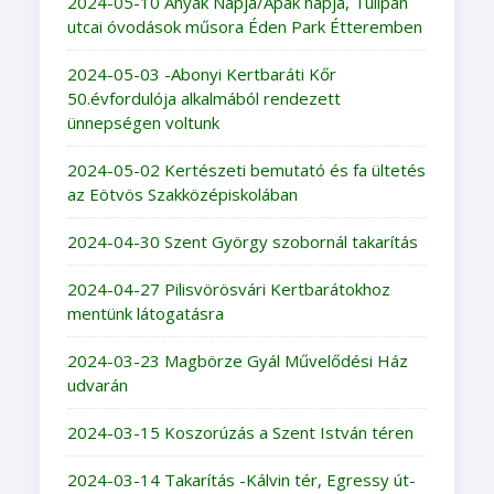
2024-05-10 Anyák Napja/Apák napja, Tulipán
utcai óvodások műsora Éden Park Étteremben
2024-05-03 -Abonyi Kertbaráti Kőr
50.évfordulója alkalmából rendezett
ünnepségen voltunk
2024-05-02 Kertészeti bemutató és fa ültetés
az Eötvös Szakközépiskolában
2024-04-30 Szent György szobornál takarítás
2024-04-27 Pilisvörösvári Kertbarátokhoz
mentünk látogatásra
2024-03-23 Magbörze Gyál Művelődési Ház
udvarán
2024-03-15 Koszorúzás a Szent István téren
2024-03-14 Takarítás -Kálvin tér, Egressy út-