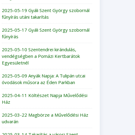
2025-05-19 Gyáli Szent György szobornál
fűnyírás utáni takarítás
2025-05-17 Gyáli Szent György szobornál
fűnyírás
2025-05-10 Szentendrei kirándulás,
vendégségben a Pomázi Kertbarátok
Egyesületnél
2025-05-09 Anyák Napja: A Tulipán utcai
óvodások műsora az Éden Parkban
2025-04-11 Költészet Napja Művelődési
Ház
2025-03-22 Magbörze a Művelődési Ház
udvarán
2025-03-14 Takarítás a városi Szent