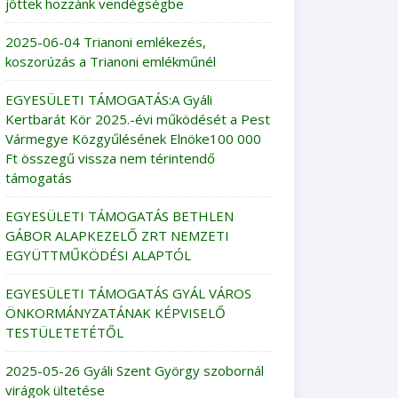
jöttek hozzánk vendégségbe
2025-06-04 Trianoni emlékezés,
koszorúzás a Trianoni emlékműnél
EGYESÜLETI TÁMOGATÁS:A Gyáli
Kertbarát Kör 2025.-évi működését a Pest
Vármegye Közgyűlésének Elnöke100 000
Ft összegű vissza nem térintendő
támogatás
EGYESÜLETI TÁMOGATÁS BETHLEN
GÁBOR ALAPKEZELŐ ZRT NEMZETI
EGYÜTTMŰKÖDÉSI ALAPTÓL
EGYESÜLETI TÁMOGATÁS GYÁL VÁROS
ÖNKORMÁNYZATÁNAK KÉPVISELŐ
TESTÜLETETÉTŐL
2025-05-26 Gyáli Szent György szobornál
virágok ültetése