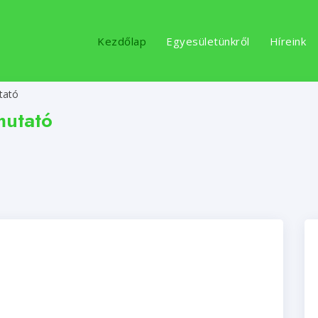
Kezdőlap
Egyesületünkről
Híreink
tató
mutató