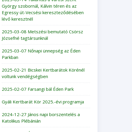
György szobornál, Kálvin téren és az
Egressy út-Vecsési kereszteződésében
lévő keresztnél
2025-03-08 Metszési bemutató Csörsz
Józsefné tagtársunknál
2025-03-07 Nőnapi ünnepség az Éden
Parkban
2025-02-21 Bicskei Kertbarátok Körénél
voltunk vendégségben
2025-02-07 Farsangi bál Éden Park
Gyáli Kertbarát Kör 2025.-évi programja
2024-12-27 János napi borszentelés a
Katolikus Plébánián