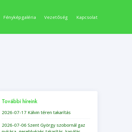
Fényképgaléria
Vezetőség
Kapcsolat
További híreink
2026-07-17 Kálvin téren takarítás
2026-07-06 Szent György szobornál gaz
nyírása, gereblyézés,takarítás, kapálás,