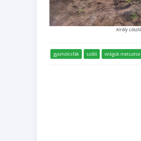
Király Lászl
gyümölcsfák
szőlő
virágok metszése