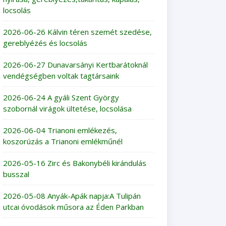
locsolás
2026-06-26 Kálvin téren szemét szedése,
gereblyézés és locsolás
2026-06-27 Dunavarsányi Kertbarátoknál
vendégségben voltak tagtársaink
2026-06-24 A gyáli Szent György
szobornál virágok ültetése, locsolása
2026-06-04 Trianoni emlékezés,
koszorúzás a Trianoni emlékműnél
2026-05-16 Zirc és Bakonybéli kirándulás
busszal
2026-05-08 Anyák-Apák napja:A Tulipán
utcai óvodások műsora az Éden Parkban