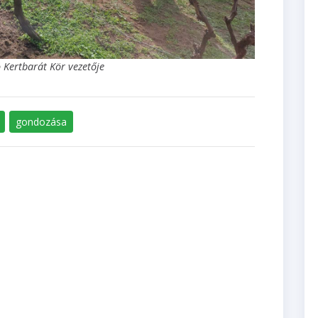
ó Kertbarát Kör vezetője
gondozása