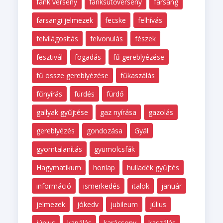
fánk verseny
fánksütőverseny
farsang
farsangi jelmezek
fecske
felhívás
felvilágosítás
felvonulás
fészek
fesztivál
fogadás
fű gereblyézése
fű össze gereblyézése
fűkaszálás
fűnyírás
fürdés
fürdő
gallyak gyűjtése
gaz nyírása
gazolás
gereblyézés
gondozása
Gyál
gyomtalanítás
gyümölcsfák
Hagymatikum
honlap
hulladék gyűjtés
információ
ismerkedés
italok
január
jelmezek
jókedv
jubileum
július
június
kapálás
karácsony
kaszálás