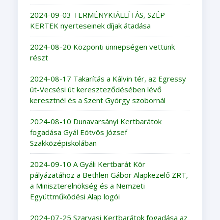
2024-09-03 TERMÉNYKIÁLLÍTÁS, SZÉP
KERTEK nyerteseinek díjak átadása
2024-08-20 Központi ünnepségen vettünk
részt
2024-08-17 Takarítás a Kálvin tér, az Egressy
út-Vecsési út kereszteződésében lévő
keresztnél és a Szent György szobornál
2024-08-10 Dunavarsányi Kertbarátok
fogadása Gyál Eötvös József
Szakközépiskolában
2024-09-10 A Gyáli Kertbarát Kör
pályázatához a Bethlen Gábor Alapkezelő ZRT,
a Miniszterelnökség és a Nemzeti
Együttműködési Alap logói
2024-07-25 Szarvasi Kertbarátok fogadása az