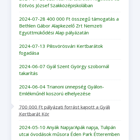
Eötvös József Szakközépiskolában
2024-07-28 400 000 Ft összegű támogatás a
Bethlen Gábor Alapkezelő Zrt Nemzeti
Együttmükődési Alap pályázatán
2024-07-13 Pilisvörösvári Kertbarátok
fogadása
2024-06-07 Gyál Szent György szobornál
takarítás
2024-06-04 Trianoni ünnepség Gyálon-
Emlékműnél koszorú elhelyezése
700 000 Ft pályázati forrást kapott a Gyáli
Kertbarát Kör
2024-05-10 Anyák Napja/Apák napja, Tulipán
utcai óvodások műsora Éden Park Étteremben