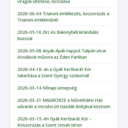
virágok ültetése, locsolása
2026-06-04 Trianoni emlékezés, koszorúzás a
Trianoni emlékműnél
2026-05-16 Zirc és Bakonybéli kirándulás
busszal
2026-05-08 Anyák-Apák napja:A Tulipán utcai
óvodások műsora az Éden Parkban
2026-04-18.-án a Gyáli Kertbarát Kör
takarítása a Szent György szobornál
2026-03-14 Nőnapi ünnepség
2026-03-21 MAGBÖRZE a Művelődési Ház
udvarán a Vecsési úti Gazdák Boltjával közösen
2026-03-15.-én Gyáli Kertbarát Kör -
Koszorúzás a Szent István téren