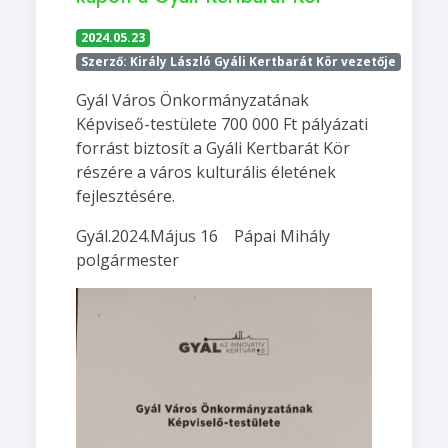
2024.05.23
Szerző: Király László Gyáli Kertbarát Kör vezetője
Gyál Város Önkormányzatának
Képviseő-testülete 700 000 Ft pályázati
forrást biztosít a Gyáli Kertbarát Kör
részére a város kulturális életének
fejlesztésére.
Gyál.2024.Május 16 Pápai Mihály
polgármester