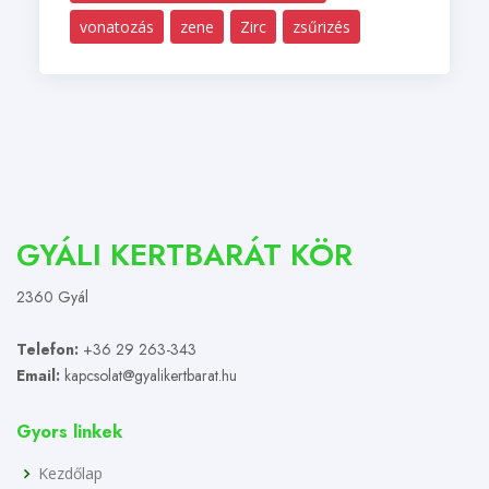
vonatozás
zene
Zirc
zsűrizés
GYÁLI KERTBARÁT KÖR
2360 Gyál
Telefon:
+36 29 263-343
Email:
kapcsolat@gyalikertbarat.hu
Gyors linkek
Kezdőlap