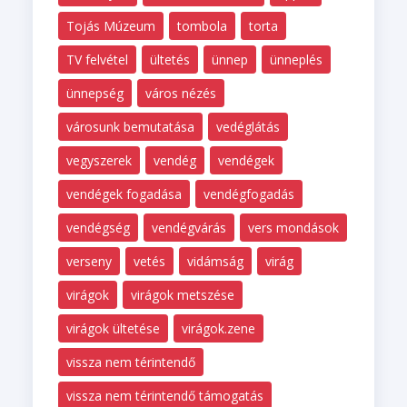
Tojás Múzeum
tombola
torta
TV felvétel
ültetés
ünnep
ünneplés
ünnepség
város nézés
városunk bemutatása
vedéglátás
vegyszerek
vendég
vendégek
vendégek fogadása
vendégfogadás
vendégség
vendégvárás
vers mondások
verseny
vetés
vidámság
virág
virágok
virágok metszése
virágok ültetése
virágok.zene
vissza nem térintendő
vissza nem térintendő támogatás