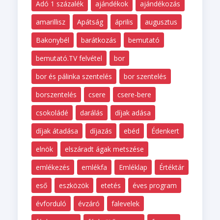
Adó 1 százalék
ajándékok
ajándékozás
amarillisz
Apátság
április
augusztus
Bakonybél
barátkozás
bemutató
bemutató.TV felvétel
bor
bor és pálinka szentelés
bor szentelés
borszentelés
csere
csere-bere
csokoládé
darálás
díjak adása
díjak átadása
díjazás
ebéd
Édenkert
elnök
elszáradt ágak metszése
emlékezés
emlékfa
Emléklap
Értéktár
eső
eszközök
etetés
éves program
évforduló
évzáró
falevelek