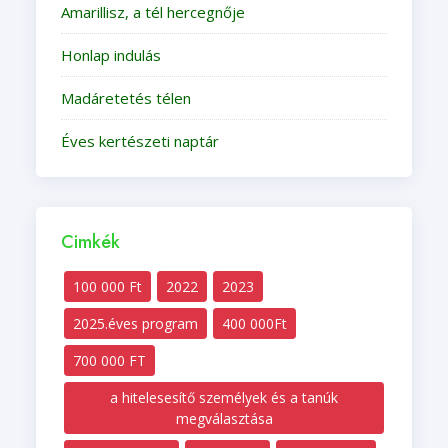
Amarillisz, a tél hercegnője
Honlap indulás
Madáretetés télen
Éves kertészeti naptár
Cimkék
100 000 Ft
2022
2023
2025.éves program
400 000Ft
700 000 FT
a hitelesesítő személyek és a tanúk
megválasztása