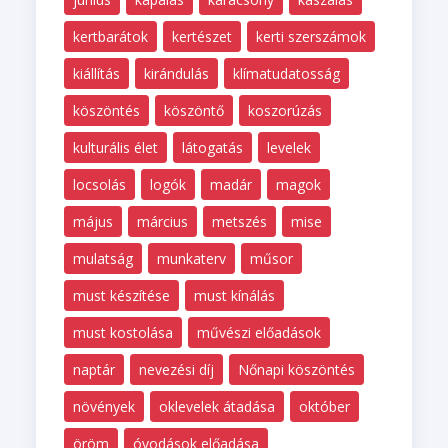
kertbarátok
kertészet
kerti szerszámok
kiállítás
kirándulás
klímatudatosság
köszöntés
köszöntő
koszorúzás
kulturális élet
látogatás
levelek
locsolás
logók
madár
magok
május
március
metszés
mise
mulatság
munkaterv
műsor
must készítése
must kínálás
must kostolása
művészi előadások
naptár
nevezési díj
Nőnapi köszöntés
növények
oklevelek átadása
október
öröm
óvodások előadása