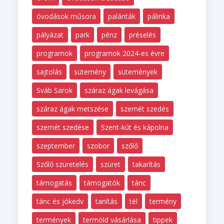
óvodások műsora
palánták
pálinka
pályázat
park
pénz
préselés
programok
programok 2024-es évre
sajtolás
sütemény
sütemények
Sváb Sarok
száraz ágak levágása
száraz ágak metszése
szemét szedés
szemét szedése
Szent-kút és kápolna
szeptember
szobor
szőlő
Szőlő szüretelés
szüret
takarítás
támogatás
támogatók
tánc
tánc és jókedv
tanítás
tél
termény
termények
termöld vásárlása
tippek