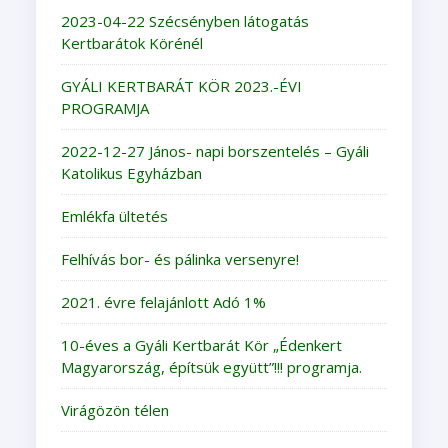
2023-04-22 Szécsényben látogatás
Kertbarátok Körénél
GYÁLI KERTBARÁT KÖR 2023.-ÉVI
PROGRAMJA
2022-12-27 János- napi borszentelés – Gyáli
Katolikus Egyházban
Emlékfa ültetés
Felhívás bor- és pálinka versenyre!
2021. évre felajánlott Adó 1%
10-éves a Gyáli Kertbarát Kör „Édenkert
Magyarország, építsük együtt”!!! programja.
Virágözön télen