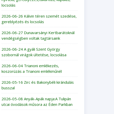
locsolás
2026-06-26 Kálvin téren szemét szedése,
gereblyézés és locsolás
2026-06-27 Dunavarsányi Kertbarátoknál
vendégségben voltak tagtársaink
2026-06-24 A gyáli Szent György
szobornál virágok ültetése, locsolása
2026-06-04 Trianoni emlékezés,
koszorúzás a Trianoni emlékműnél
2026-05-16 Zirc és Bakonybéli kirándulás
busszal
2026-05-08 Anyák-Apák napja:A Tulipán
utcai óvodások műsora az Éden Parkban