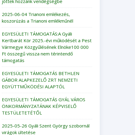
jöttek hozzánk vendégségbe
2025-06-04 Trianoni emlékezés,
koszorúzás a Trianoni emlékműnél
EGYESÜLETI TÁMOGATÁS:A Gyáli
Kertbarát Kör 2025.-évi működését a Pest
Vármegye Közgyűlésének Elnöke100 000
Ft összegű vissza nem térintendő
támogatás
EGYESÜLETI TÁMOGATÁS BETHLEN
GÁBOR ALAPKEZELŐ ZRT NEMZETI
EGYÜTTMŰKÖDÉSI ALAPTÓL
EGYESÜLETI TÁMOGATÁS GYÁL VÁROS
ÖNKORMÁNYZATÁNAK KÉPVISELŐ
TESTÜLETETÉTŐL
2025-05-26 Gyáli Szent György szobornál
virágok ültetése