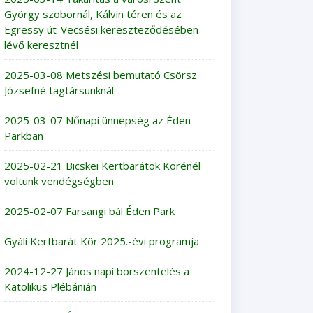
György szobornál, Kálvin téren és az
Egressy út-Vecsési kereszteződésében
lévő keresztnél
2025-03-08 Metszési bemutató Csörsz
Józsefné tagtársunknál
2025-03-07 Nőnapi ünnepség az Éden
Parkban
2025-02-21 Bicskei Kertbarátok Körénél
voltunk vendégségben
2025-02-07 Farsangi bál Éden Park
Gyáli Kertbarát Kör 2025.-évi programja
2024-12-27 János napi borszentelés a
Katolikus Plébánián