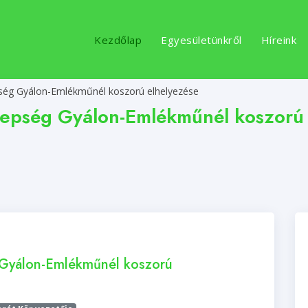
Kezdőlap
Egyesületünkről
Híreink
ség Gyálon-Emlékműnél koszorú elhelyezése
epség Gyálon-Emlékműnél koszorú 
 Gyálon-Emlékműnél koszorú