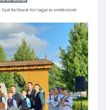
arát Kör vezetője
 Gyál Kertbarát Kör tagjai az emlékműnél