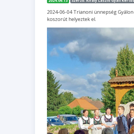
2024.06.13
Szerző: Király László Gyáli Kertb
2024-06-04 Trianoni ünnepség Gyálon-
koszorút helyeztek el.