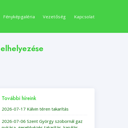
Fényképgaléria
Vezetőség
Kapcsolat
elhelyezése
További híreink
2026-07-17 Kálvin téren takarítás
2026-07-06 Szent György szobornál gaz
nyírása, gereblyézés,takarítás, kapálás,