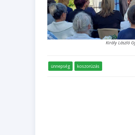
Király László G
ünnepség
koszorúzás