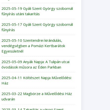
2025-05-19 Gyáli Szent György szobornál
fűnyírás utáni takarítás
2025-05-17 Gyáli Szent György szobornál
fűnyírás
2025-05-10 Szentendrei kirándulás,
vendégségben a Pomázi Kertbarátok
Egyesületnél
2025-05-09 Anyák Napja: A Tulipán utcai
óvodások műsora az Éden Parkban
2025-04-11 Költészet Napja Művelődési
Ház
2025-03-22 Magbörze a Művelődési Ház
udvarán
2025-03-14 Takarítás a városi Szent