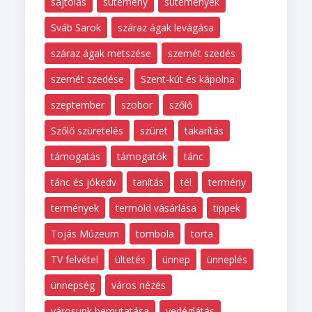
sajtolás
sütemény
sütemények
Sváb Sarok
száraz ágak levágása
száraz ágak metszése
szemét szedés
szemét szedése
Szent-kút és kápolna
szeptember
szobor
szőlő
Szőlő szüretelés
szüret
takarítás
támogatás
támogatók
tánc
tánc és jókedv
tanítás
tél
termény
termények
termöld vásárlása
tippek
Tojás Múzeum
tombola
torta
TV felvétel
ültetés
ünnep
ünneplés
ünnepség
város nézés
városunk bemutatása
vedéglátás