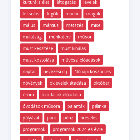
kulturális élet
látogatás
levelek
locsolás
logók
madár
magok
május
március
metszés
mise
mulatság
munkaterv
műsor
must készítése
must kínálás
must kostolása
művészi előadások
naptár
nevezési díj
Nőnapi köszöntés
növények
oklevelek átadása
október
öröm
óvodások előadása
óvodások műsora
palánták
pálinka
pályázat
park
pénz
préselés
programok
programok 2024-es évre