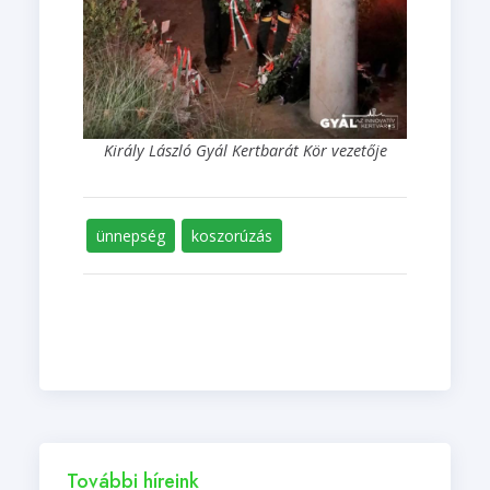
Király László Gyál Kertbarát Kör vezetője
ünnepség
koszorúzás
További híreink