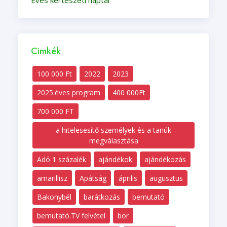
Éves kertészeti naptár
Cimkék
100 000 Ft
2022
2023
2025.éves program
400 000Ft
700 000 FT
a hitelesesítő személyek és a tanúk
megválasztása
Adó 1 százalék
ajándékok
ajándékozás
amarillisz
Apátság
április
augusztus
Bakonybél
barátkozás
bemutató
bemutató.TV felvétel
bor