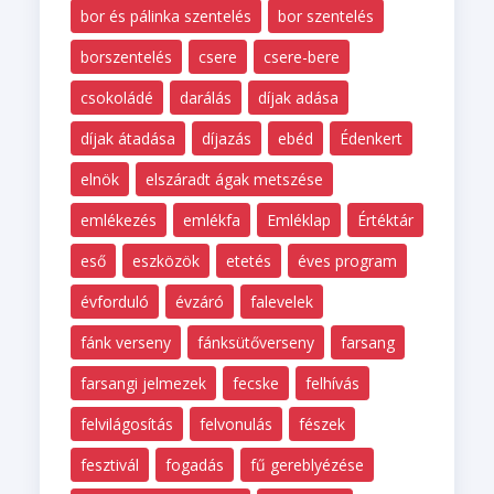
bor és pálinka szentelés
bor szentelés
borszentelés
csere
csere-bere
csokoládé
darálás
díjak adása
díjak átadása
díjazás
ebéd
Édenkert
elnök
elszáradt ágak metszése
emlékezés
emlékfa
Emléklap
Értéktár
eső
eszközök
etetés
éves program
évforduló
évzáró
falevelek
fánk verseny
fánksütőverseny
farsang
farsangi jelmezek
fecske
felhívás
felvilágosítás
felvonulás
fészek
fesztivál
fogadás
fű gereblyézése