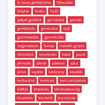
fű össze gereblyézése
fűkaszálás
fűnyírás
fürdés
fürdő
gallyak gyűjtése
gaz nyírása
gazolás
gereblyézés
gondozása
Gyál
gyomtalanítás
gyümölcsfák
Hagymatikum
honlap
hulladék gyűjtés
információ
ismerkedés
italok
január
jelmezek
jókedv
jubileum
július
június
kapálás
karácsony
kaszálás
kertbarátok
kertészet
kerti szerszámok
kiállítás
kirándulás
klímatudatosság
köszöntés
köszöntő
koszorúzás