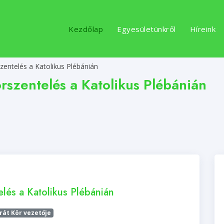
Kezdőlap
Egyesületünkről
Híreink
zentelés a Katolikus Plébánián
rszentelés a Katolikus Plébánián
lés a Katolikus Plébánián
arát Kör vezetője