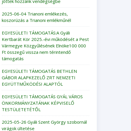
jöttek hozzánk vendégségbe
2025-06-04 Trianoni emlékezés,
koszorúzás a Trianoni emlékműnél
EGYESÜLETI TÁMOGATÁS:A Gyáli
Kertbarát Kör 2025.-évi működését a Pest
Vármegye Közgyűlésének Elnöke100 000
Ft összegű vissza nem térintendő
támogatás
EGYESÜLETI TÁMOGATÁS BETHLEN
GÁBOR ALAPKEZELŐ ZRT NEMZETI
EGYÜTTMŰKÖDÉSI ALAPTÓL
EGYESÜLETI TÁMOGATÁS GYÁL VÁROS
ÖNKORMÁNYZATÁNAK KÉPVISELŐ
TESTÜLETETÉTŐL
2025-05-26 Gyáli Szent György szobornál
virágok ültetése