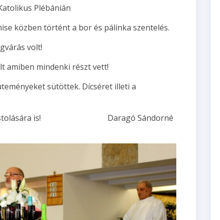
Katolikus Plébánián
ise közben történt a bor és pálinka szentelés.
gvárás volt!
lt amiben mindenki részt vett!
teményeket sütöttek. Dícséret illeti a
linka kostolására is! Daragó Sándorné