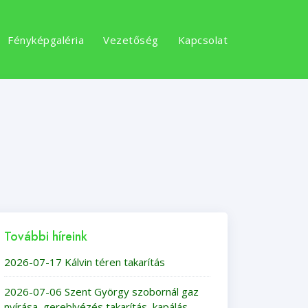
Fényképgaléria
Vezetőség
Kapcsolat
További híreink
2026-07-17 Kálvin téren takarítás
2026-07-06 Szent György szobornál gaz
nyírása, gereblyézés,takarítás, kapálás,