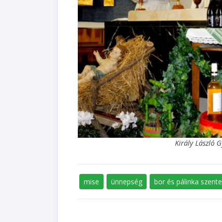
Király László G
mise
ünnepség
bor és pálinka szente