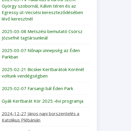
György szobornál, Kálvin téren és az
Egressy út-Vecsési kereszteződésében
lévő keresztnél
2025-03-08 Metszési bemutató Csörsz
Józsefné tagtársunknál
2025-03-07 Nőnapi ünnepség az Éden
Parkban
2025-02-21 Bicskei Kertbarátok Körénél
voltunk vendégségben
2025-02-07 Farsangi bál Éden Park
Gyáli Kertbarát Kör 2025.-évi programja
2024-12-27 János napi borszentelés a
Katolikus Plébánián