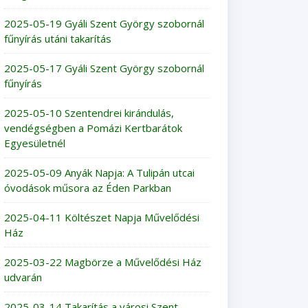
2025-05-19 Gyáli Szent György szobornál
fűnyírás utáni takarítás
2025-05-17 Gyáli Szent György szobornál
fűnyírás
2025-05-10 Szentendrei kirándulás,
vendégségben a Pomázi Kertbarátok
Egyesületnél
2025-05-09 Anyák Napja: A Tulipán utcai
óvodások műsora az Éden Parkban
2025-04-11 Költészet Napja Művelődési
Ház
2025-03-22 Magbörze a Művelődési Ház
udvarán
2025-03-14 Takarítás a városi Szent