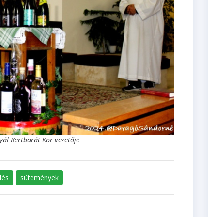
yál Kertbarát Kör vezetője
lés
sütemények