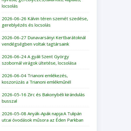
locsolás
2026-06-26 Kálvin téren szemét szedése,
gereblyézés és locsolás
2026-06-27 Dunavarsányi Kertbarátoknál
vendégségben voltak tagtársaink
2026-06-24 A gyáli Szent György
szobornál virágok ültetése, locsolása
2026-06-04 Trianoni emlékezés,
koszorúzás a Trianoni emlékműnél
2026-05-16 Zirc és Bakonybéli kirándulás
busszal
2026-05-08 Anyák-Apák napja:A Tulipán
utcai óvodások műsora az Éden Parkban