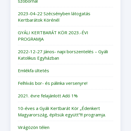
szobornál
2023-04-22 Szécsényben látogatás
Kertbarátok Körénél
GYÁLI KERTBARÁT KÖR 2023.-ÉVI
PROGRAMJA
2022-12-27 János- napi borszentelés – Gyáli
Katolikus Egyházban
Emlékfa ültetés
Felhívás bor- és pálinka versenyre!
2021. évre felajánlott Adó 1%
10-éves a Gyáli Kertbarát Kör „Édenkert
Magyarország, építsük együtt”!!! programja.
Virágözön télen