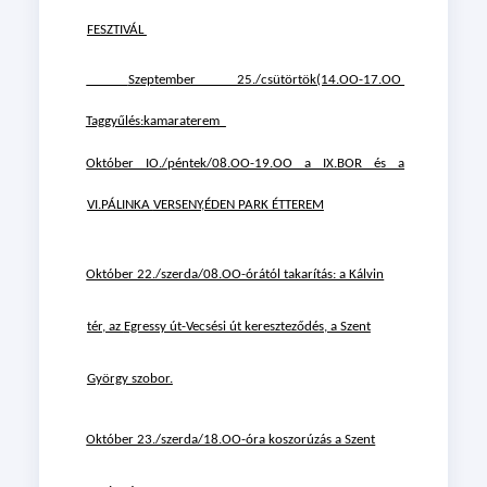
FESZTIVÁL
Szeptember 25./csütörtök(14.OO-17.OO
Taggyűlés:kamaraterem
Október IO./péntek/08.OO-19.OO a IX.BOR és a
VI.PÁLINKA
VERSENY,ÉDEN PARK ÉTTEREM
Október 22./szerda/08.OO-órától takarítás: a Kálvin
tér, az
Egressy út-Vecsési út kereszteződés, a Szent
György szobor.
Október 23./szerda/18.OO-óra koszorúzás a Szent