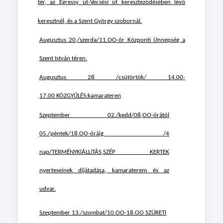
tér, az
Egressy út-Vecsési út kereszteződésében lévő
keresztnél, és a Szent György szobornál.
Augusztus 20,/szerda/11.OO-ór Központi Ünnepség a
Szent István téren.
Augusztus 28 /csütörtök/ 14.00-
17.00 KÖZGYŰLÉS:kamarateren
Szeptember 02./kedd/08,OO-órától
05./péntek/18.OO-óráig /4
nap/TERMÉNYKlÁLLíTÁS,SZÉP KERTEK
nyerteseinek díjátadása, kamaraterem és az
udvar.
Szeptember 13./szombat/10.OO-18.OO SZÜRETl