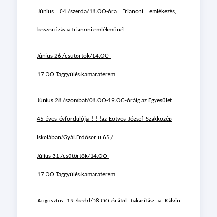
Június 04./szerda/18.OO-óra Trianoni emlékezés,
koszorúzás a Trianoni emlékműnél.
Június 26./csütörtök/14.OO-
17.OO
Taggyűlés:kamaraterem
Június 28./szombat/08.OO-19.OO-óráig az Egyesület
45-éves évfordulója ! ! !az Eötvös József Szakközép
Iskolában/Gyál.Erdősor u.65,/
Július 31./csütörtök/14.OO-
17.OO
Taggyűlés:kamaraterem
Augusztus 19./kedd/08.OO-órától takarítás: a Kálvin