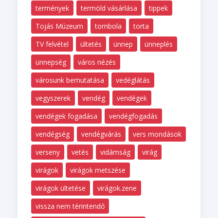
termények
termöld vásárlása
tippek
Tojás Múzeum
tombola
torta
TV felvétel
ültetés
ünnep
ünneplés
ünnepség
város nézés
városunk bemutatása
vedéglátás
vegyszerek
vendég
vendégek
vendégek fogadása
vendégfogadás
vendégség
vendégvárás
vers mondások
verseny
vetés
vidámság
virág
virágok
virágok metszése
virágok ültetése
virágok.zene
vissza nem térintendő