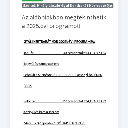
Szerző: Király László Gyál Kertbarát Kör vezetője
Az alábbiakban megtekinthetik
a 2025.évi programot!
GYÁLI KERTBARÁT KÖR 2025.-ÉVI PROGRAMJA:
Január 30./csütörtök/14.OO-17.OO
Taggyűlés:kamaraterem
Február O7./péntek/ 13.00-19.00 Farsangi bál ÉDEN
PARK
Február 27./csütörtök/14,OO-17.OO
Közgyűlés:kamaraterem
Március 07 /péntek/ NŐNAP:ÉDEN PARK