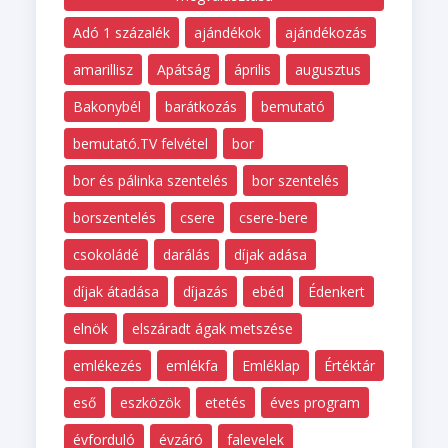
Adó 1 százalék
ajándékok
ajándékozás
amarillisz
Apátság
április
augusztus
Bakonybél
barátkozás
bemutató
bemutató.TV felvétel
bor
bor és pálinka szentelés
bor szentelés
borszentelés
csere
csere-bere
csokoládé
darálás
díjak adása
díjak átadása
díjazás
ebéd
Édenkert
elnök
elszáradt ágak metszése
emlékezés
emlékfa
Emléklap
Értéktár
eső
eszközök
etetés
éves program
évforduló
évzáró
falevelek