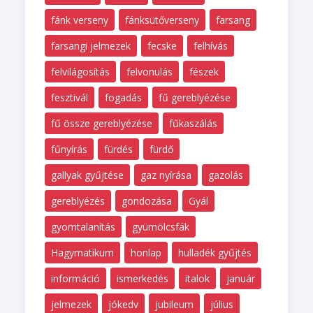
fánk verseny
fánksütőverseny
farsang
farsangi jelmezek
fecske
felhívás
felvilágosítás
felvonulás
fészek
fesztivál
fogadás
fű gereblyézése
fű össze gereblyézése
fűkaszálás
fűnyírás
fürdés
fürdő
gallyak gyűjtése
gaz nyírása
gazolás
gereblyézés
gondozása
Gyál
gyomtalanítás
gyümölcsfák
Hagymatikum
honlap
hulladék gyűjtés
információ
ismerkedés
italok
január
jelmezek
jókedv
jubileum
július