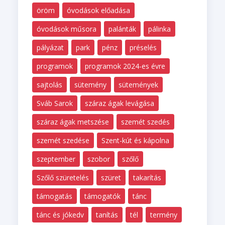
öröm
óvodások előadása
óvodások műsora
palánták
pálinka
pályázat
park
pénz
préselés
programok
programok 2024-es évre
sajtolás
sütemény
sütemények
Sváb Sarok
száraz ágak levágása
száraz ágak metszése
szemét szedés
szemét szedése
Szent-kút és kápolna
szeptember
szobor
szőlő
Szőlő szüretelés
szüret
takarítás
támogatás
támogatók
tánc
tánc és jókedv
tanítás
tél
termény