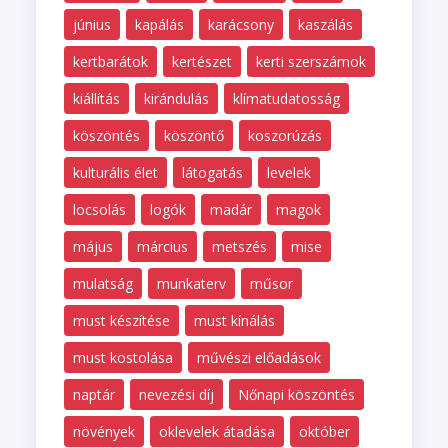
június
kapálás
karácsony
kaszálás
kertbarátok
kertészet
kerti szerszámok
kiállítás
kirándulás
klímatudatosság
köszöntés
köszöntő
koszorúzás
kulturális élet
látogatás
levelek
locsolás
logók
madár
magok
május
március
metszés
mise
mulatság
munkaterv
műsor
must készítése
must kínálás
must kostolása
művészi előadások
naptár
nevezési díj
Nőnapi köszöntés
növények
oklevelek átadása
október