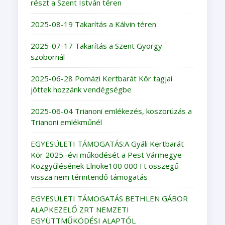
részt a Szent István téren
2025-08-19 Takarítás a Kálvin téren
2025-07-17 Takarítás a Szent György
szobornál
2025-06-28 Pomázi Kertbarát Kör tagjai
jöttek hozzánk vendégségbe
2025-06-04 Trianoni emlékezés, koszorúzás a
Trianoni emlékműnél
EGYESÜLETI TÁMOGATÁS:A Gyáli Kertbarát
Kör 2025.-évi működését a Pest Vármegye
Közgyűlésének Elnöke100 000 Ft összegű
vissza nem térintendő támogatás
EGYESÜLETI TÁMOGATÁS BETHLEN GÁBOR
ALAPKEZELŐ ZRT NEMZETI
EGYÜTTMŰKÖDÉSI ALAPTÓL