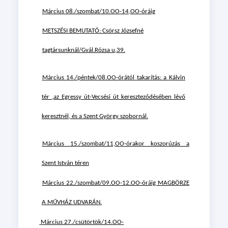
Március 08./szombat/10.OO-14,OO-óráig
METSZÉSI
BEMUTATÓ: Csörsz Józsefné
tagtársunknál/Gvál.Rózsa u,39.
Március 14./péntek/08.OO-órától takarítás: a Kálvin
tér ,az Egressy út-Vecsési út kereszteződésében lévő
keresztnél, és a Szent György szobornál.
Március 15./szombat/11,OO-órakor koszorúzás a
Szent István téren
Március 22./szombat/09.OO-12.OO-óráig MAGBÖRZE
A MŰVHÁZ UDVARÁN.
Március 27./csütörtök/14.OO-