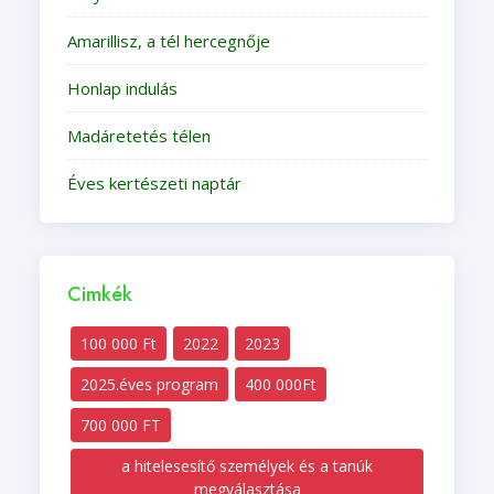
Amarillisz, a tél hercegnője
Honlap indulás
Madáretetés télen
Éves kertészeti naptár
Cimkék
100 000 Ft
2022
2023
2025.éves program
400 000Ft
700 000 FT
a hitelesesítő személyek és a tanúk
megválasztása