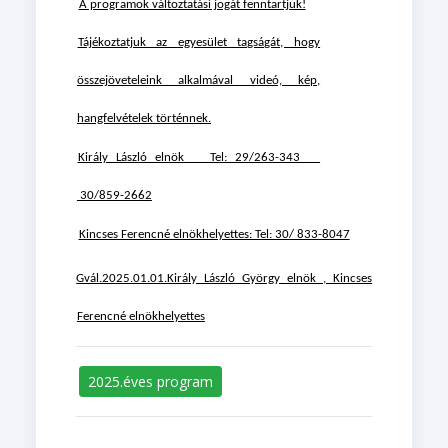
A programok változtatási jogát fenntartjuk!
Tájékoztatjuk az egyesület tagságát, hogy
összejöveteleink alkalmával videó, kép,
hangfelvételek történnek.
Király László elnök Tel: 29/263-343
30/859-2662
Kincses Ferencné elnökhelyettes: Tel: 30/ 833-8047
Gvál.2025.01.01.Király László György elnök , Kincses
Ferencné elnökhelyettes
2025.éves program