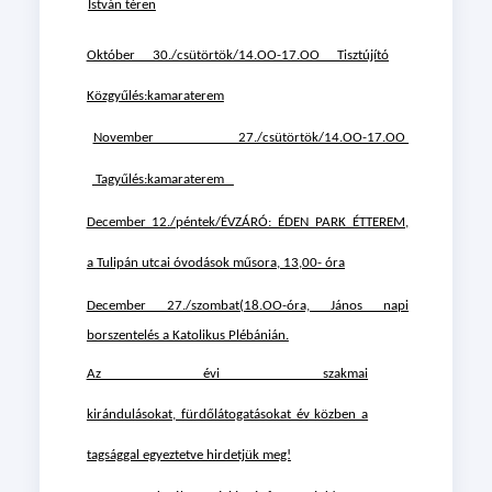
István téren
Október 30./csütörtök/14.OO-17.OO Tisztújító
Közgyűlés:kamaraterem
November 27./csütörtök/14.OO-17.OO
Tag
yűlés:kamaraterem
December 12./péntek/ÉVZÁRÓ: ÉDEN PARK ÉTTEREM,
a
Tulipán utcai óvodások műsora, 13,00- óra
December 27./szombat(18.OO-óra, János napi
borszentelés a Katolikus Plébánián.
Az évi szakmai
kirándulásokat, fürdőlátogatásokat év közben a
tagsággal egyeztetve hirdetjük meg!