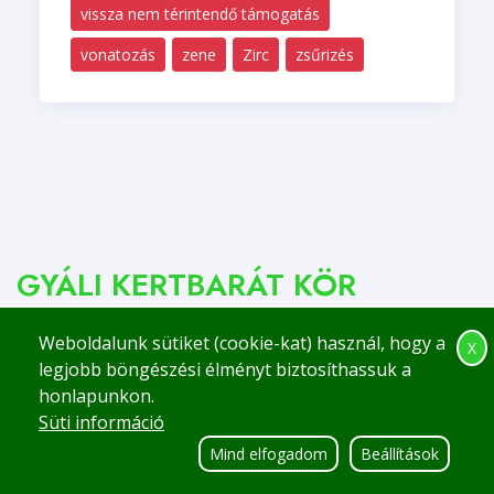
vissza nem térintendő támogatás
vonatozás
zene
Zirc
zsűrizés
GYÁLI KERTBARÁT KÖR
2360 Gyál
Weboldalunk sütiket (cookie-kat) használ, hogy a
X
legjobb böngészési élményt biztosíthassuk a
Telefon:
+36 29 263-343
honlapunkon.
Email:
kapcsolat@gyalikertbarat.hu
Süti információ
Mind elfogadom
Beállítások
Gyors linkek