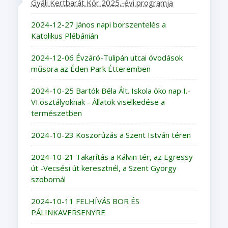
Gyáli Kertbarát Kör 2025.-évi programja
2024-12-27 János napi borszentelés a
Katolikus Plébánián
2024-12-06 Évzáró-Tulipán utcai óvodások
műsora az Éden Park Étteremben
2024-10-25 Bartók Béla Ált. Iskola öko nap I.-
VI.osztályoknak - Állatok viselkedése a
természetben
2024-10-23 Koszorúzás a Szent István téren
2024-10-21 Takarítás a Kálvin tér, az Egressy
út -Vecsési út keresztnél, a Szent György
szobornál
2024-10-11 FELHÍVÁS BOR ÉS
PÁLINKAVERSENYRE