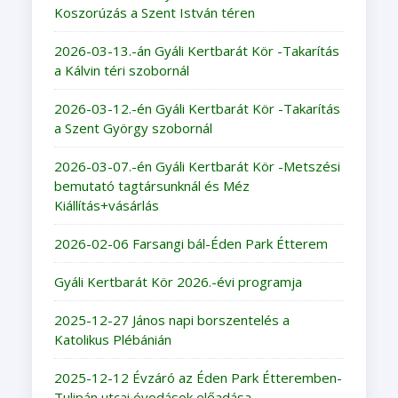
Koszorúzás a Szent István téren
2026-03-13.-án Gyáli Kertbarát Kör -Takarítás
a Kálvin téri szobornál
2026-03-12.-én Gyáli Kertbarát Kör -Takarítás
a Szent György szobornál
2026-03-07.-én Gyáli Kertbarát Kör -Metszési
bemutató tagtársunknál és Méz
Kiállítás+vásárlás
2026-02-06 Farsangi bál-Éden Park Étterem
Gyáli Kertbarát Kör 2026.-évi programja
2025-12-27 János napi borszentelés a
Katolikus Plébánián
2025-12-12 Évzáró az Éden Park Étteremben-
Tulipán utcai óvodások előadása