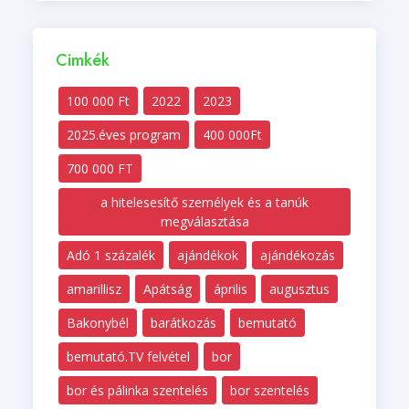
Cimkék
100 000 Ft
2022
2023
2025.éves program
400 000Ft
700 000 FT
a hitelesesítő személyek és a tanúk
megválasztása
Adó 1 százalék
ajándékok
ajándékozás
amarillisz
Apátság
április
augusztus
Bakonybél
barátkozás
bemutató
bemutató.TV felvétel
bor
bor és pálinka szentelés
bor szentelés