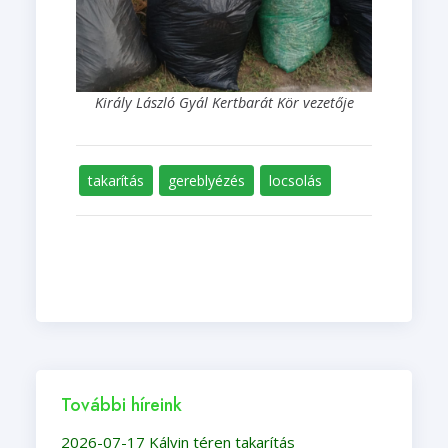
Király László Gyál Kertbarát Kör vezetője
takarítás
gereblyézés
locsolás
További híreink
2026-07-17 Kálvin téren takarítás