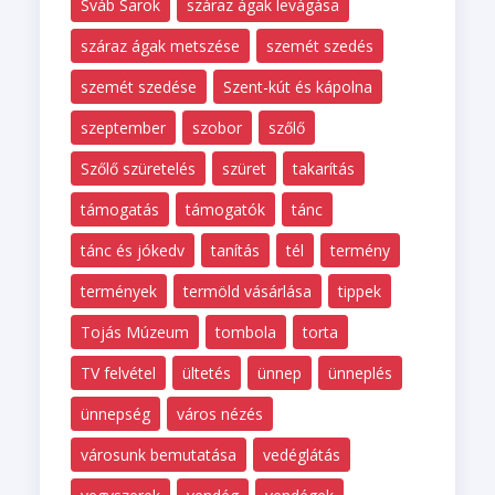
Sváb Sarok
száraz ágak levágása
száraz ágak metszése
szemét szedés
szemét szedése
Szent-kút és kápolna
szeptember
szobor
szőlő
Szőlő szüretelés
szüret
takarítás
támogatás
támogatók
tánc
tánc és jókedv
tanítás
tél
termény
termények
termöld vásárlása
tippek
Tojás Múzeum
tombola
torta
TV felvétel
ültetés
ünnep
ünneplés
ünnepség
város nézés
városunk bemutatása
vedéglátás