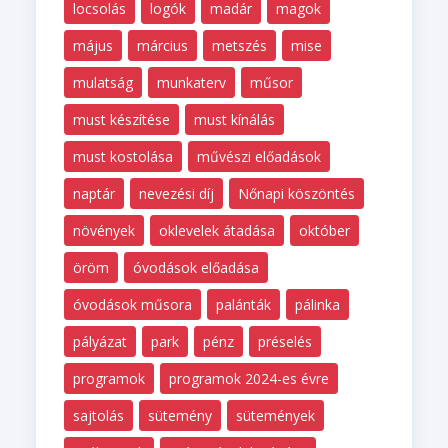
locsolás
logók
madár
magok
május
március
metszés
mise
mulatság
munkaterv
műsor
must készítése
must kínálás
must kostolása
művészi előadások
naptár
nevezési díj
Nőnapi köszöntés
növények
oklevelek átadása
október
öröm
óvodások előadása
óvodások műsora
palánták
pálinka
pályázat
park
pénz
préselés
programok
programok 2024-es évre
sajtolás
sütemény
sütemények