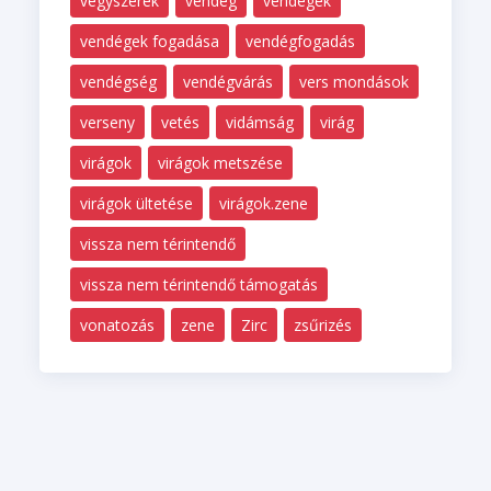
vegyszerek
vendég
vendégek
vendégek fogadása
vendégfogadás
vendégség
vendégvárás
vers mondások
verseny
vetés
vidámság
virág
virágok
virágok metszése
virágok ültetése
virágok.zene
vissza nem térintendő
vissza nem térintendő támogatás
vonatozás
zene
Zirc
zsűrizés