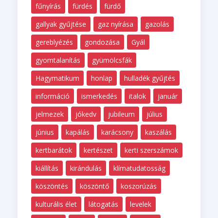
fűnyírás
fürdés
fürdő
gallyak gyűjtése
gaz nyírása
gazolás
gereblyézés
gondozása
Gyál
gyomtalanítás
gyümölcsfák
Hagymatikum
honlap
hulladék gyűjtés
információ
ismerkedés
italok
január
jelmezek
jókedv
jubileum
július
június
kapálás
karácsony
kaszálás
kertbarátok
kertészet
kerti szerszámok
kiállítás
kirándulás
klímatudatosság
köszöntés
köszöntő
koszorúzás
kulturális élet
látogatás
levelek