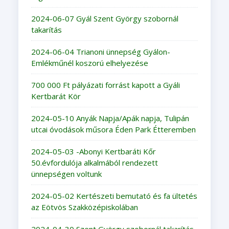
2024-06-07 Gyál Szent György szobornál
takarítás
2024-06-04 Trianoni ünnepség Gyálon-
Emlékműnél koszorú elhelyezése
700 000 Ft pályázati forrást kapott a Gyáli
Kertbarát Kör
2024-05-10 Anyák Napja/Apák napja, Tulipán
utcai óvodások műsora Éden Park Étteremben
2024-05-03 -Abonyi Kertbaráti Kőr
50.évfordulója alkalmából rendezett
ünnepségen voltunk
2024-05-02 Kertészeti bemutató és fa ültetés
az Eötvös Szakközépiskolában
2024-04-30 Szent György szobornál takarítás