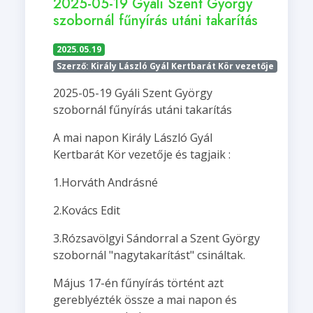
2025-05-19 Gyáli Szent György
szobornál fűnyírás utáni takarítás
2025.05.19
Szerző: Király László Gyál Kertbarát Kör vezetője
2025-05-19 Gyáli Szent György
szobornál fűnyírás utáni takarítás
A mai napon Király László Gyál
Kertbarát Kör vezetője és tagjaik :
1.Horváth Andrásné
2.Kovács Edit
3.Rózsavölgyi Sándorral a Szent György
szobornál "nagytakarítást" csináltak.
Május 17-én fűnyírás történt azt
gereblyézték össze a mai napon és