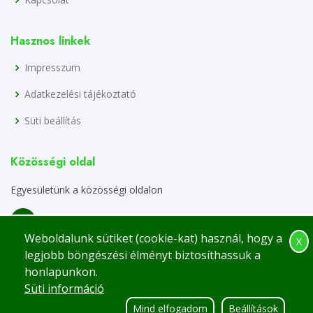
Hasznos linkek
Impresszum
Adatkezelési tájékoztató
Süti beállítás
Közösségi oldal
Egyesületünk a közösségi oldalon
Weboldalunk sütiket (cookie-kat) használ, hogy a
X
legjobb böngészési élményt biztosíthassuk a
honlapunkon.
Süti információ
© Minden jog fenntartva.
Gyáli Kertbarát Kör
Mind elfogadom
Beállítások
Designed by
BootstrapMade