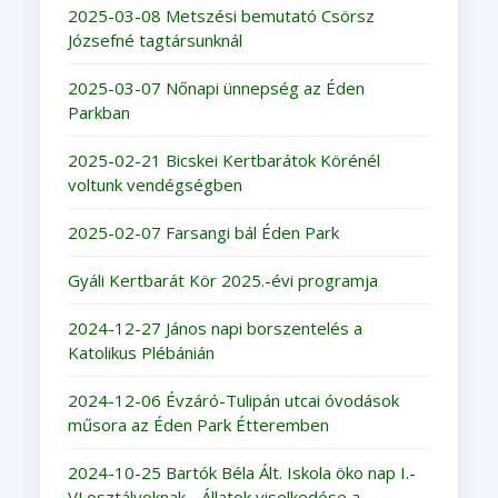
2025-03-08 Metszési bemutató Csörsz
Józsefné tagtársunknál
2025-03-07 Nőnapi ünnepség az Éden
Parkban
2025-02-21 Bicskei Kertbarátok Körénél
voltunk vendégségben
2025-02-07 Farsangi bál Éden Park
Gyáli Kertbarát Kör 2025.-évi programja
2024-12-27 János napi borszentelés a
Katolikus Plébánián
2024-12-06 Évzáró-Tulipán utcai óvodások
műsora az Éden Park Étteremben
2024-10-25 Bartók Béla Ált. Iskola öko nap I.-
VI.osztályoknak - Állatok viselkedése a