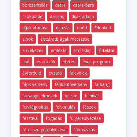
borszentelés
csere
csere-bere
csokoládé
darálás
díjak adása
díjak átadása
díjazás
ebéd
Édenkert
elnök
elszáradt ágak metszése
emlékezés
emlékfa
Emléklap
Értéktár
eső
eszközök
etetés
éves program
évforduló
évzáró
falevelek
fánk verseny
fánksütőverseny
farsang
farsangi jelmezek
fecske
felhívás
felvilágosítás
felvonulás
fészek
fesztivál
fogadás
fű gereblyézése
fű össze gereblyézése
fűkaszálás