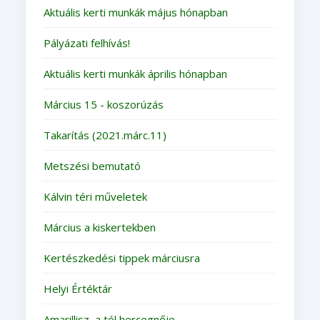
Aktuális kerti munkák május hónapban
Pályázati felhívás!
Aktuális kerti munkák április hónapban
Március 15 - koszorúzás
Takarítás (2021.márc.11)
Metszési bemutató
Kálvin téri műveletek
Március a kiskertekben
Kertészkedési tippek márciusra
Helyi Értéktár
Amarillisz, a tél hercegnője