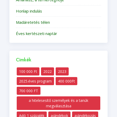
Honlap indulás
Madáretetés télen
Éves kertészeti naptár
Cimkék
100 000 Ft
2022
2023
2025.éves program
400 000Ft
700 000 FT
a hitelesesítő személyek és a tanúk
megválasztása
Adó 1 százalék
ajándékok
ajándékozás