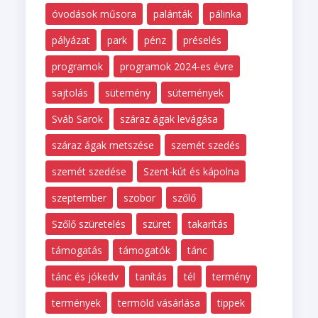
óvodások műsora
palánták
pálinka
pályázat
park
pénz
préselés
programok
programok 2024-es évre
sajtolás
sütemény
sütemények
Sváb Sarok
száraz ágak levágása
száraz ágak metszése
szemét szedés
szemét szedése
Szent-kút és kápolna
szeptember
szobor
szőlő
Szőlő szüretelés
szüret
takarítás
támogatás
támogatók
tánc
tánc és jókedv
tanítás
tél
termény
termények
termöld vásárlása
tippek