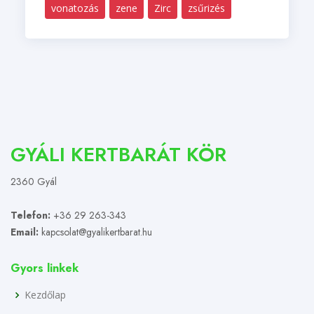
vonatozás
zene
Zirc
zsűrizés
GYÁLI KERTBARÁT KÖR
2360 Gyál
Telefon:
+36 29 263-343
Email:
kapcsolat@gyalikertbarat.hu
Gyors linkek
Kezdőlap