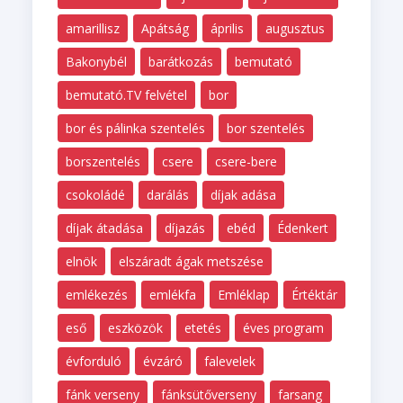
amarillisz
Apátság
április
augusztus
Bakonybél
barátkozás
bemutató
bemutató.TV felvétel
bor
bor és pálinka szentelés
bor szentelés
borszentelés
csere
csere-bere
csokoládé
darálás
díjak adása
díjak átadása
díjazás
ebéd
Édenkert
elnök
elszáradt ágak metszése
emlékezés
emlékfa
Emléklap
Értéktár
eső
eszközök
etetés
éves program
évforduló
évzáró
falevelek
fánk verseny
fánksütőverseny
farsang