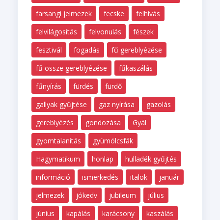
farsangi jelmezek
fecske
felhívás
felvilágosítás
felvonulás
fészek
fesztivál
fogadás
fű gereblyézése
fű össze gereblyézése
fűkaszálás
fűnyírás
fürdés
fürdő
gallyak gyűjtése
gaz nyírása
gazolás
gereblyézés
gondozása
Gyál
gyomtalanítás
gyümölcsfák
Hagymatikum
honlap
hulladék gyűjtés
információ
ismerkedés
italok
január
jelmezek
jókedv
jubileum
július
június
kapálás
karácsony
kaszálás