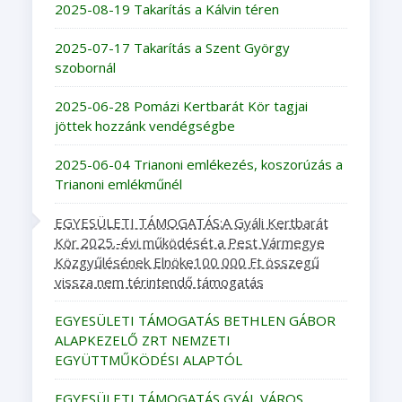
2025-08-19 Takarítás a Kálvin téren
2025-07-17 Takarítás a Szent György
szobornál
2025-06-28 Pomázi Kertbarát Kör tagjai
jöttek hozzánk vendégségbe
2025-06-04 Trianoni emlékezés, koszorúzás a
Trianoni emlékműnél
EGYESÜLETI TÁMOGATÁS:A Gyáli Kertbarát
Kör 2025.-évi működését a Pest Vármegye
Közgyűlésének Elnöke100 000 Ft összegű
vissza nem térintendő támogatás
EGYESÜLETI TÁMOGATÁS BETHLEN GÁBOR
ALAPKEZELŐ ZRT NEMZETI
EGYÜTTMŰKÖDÉSI ALAPTÓL
EGYESÜLETI TÁMOGATÁS GYÁL VÁROS