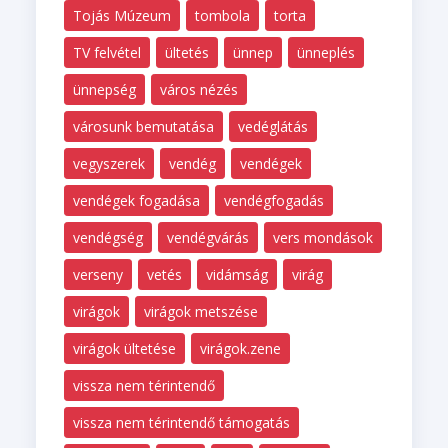
Tojás Múzeum
tombola
torta
TV felvétel
ültetés
ünnep
ünneplés
ünnepség
város nézés
városunk bemutatása
vedéglátás
vegyszerek
vendég
vendégek
vendégek fogadása
vendégfogadás
vendégség
vendégvárás
vers mondások
verseny
vetés
vidámság
virág
virágok
virágok metszése
virágok ültetése
virágok.zene
vissza nem térintendő
vissza nem térintendő támogatás