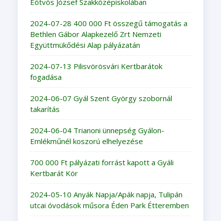
Eötvös József Szakközépiskolában
2024-07-28 400 000 Ft összegű támogatás a
Bethlen Gábor Alapkezelő Zrt Nemzeti
Együttmükődési Alap pályázatán
2024-07-13 Pilisvörösvári Kertbarátok
fogadása
2024-06-07 Gyál Szent György szobornál
takarítás
2024-06-04 Trianoni ünnepség Gyálon-
Emlékműnél koszorú elhelyezése
700 000 Ft pályázati forrást kapott a Gyáli
Kertbarát Kör
2024-05-10 Anyák Napja/Apák napja, Tulipán
utcai óvodások műsora Éden Park Étteremben