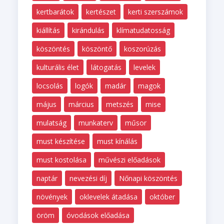
kertbarátok
kertészet
kerti szerszámok
kiállítás
kirándulás
klímatudatosság
köszöntés
köszöntő
koszorúzás
kulturális élet
látogatás
levelek
locsolás
logók
madár
magok
május
március
metszés
mise
mulatság
munkaterv
műsor
must készítése
must kínálás
must kostolása
művészi előadások
naptár
nevezési díj
Nőnapi köszöntés
növények
oklevelek átadása
október
öröm
óvodások előadása