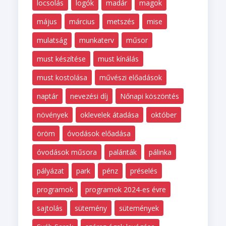
locsolás
logók
madár
magok
május
március
metszés
mise
mulatság
munkaterv
műsor
must készítése
must kínálás
must kostolása
művészi előadások
naptár
nevezési díj
Nőnapi köszöntés
növények
oklevelek átadása
október
öröm
óvodások előadása
óvodások műsora
palánták
pálinka
pályázat
park
pénz
préselés
programok
programok 2024-es évre
sajtolás
sütemény
sütemények