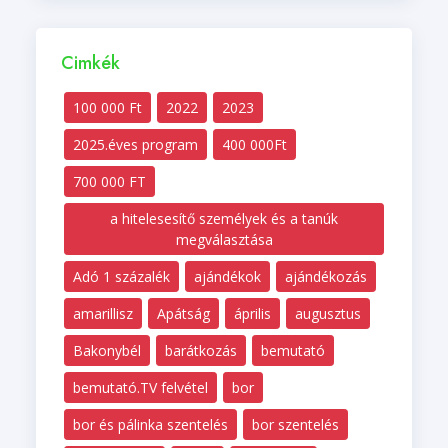
Cimkék
100 000 Ft
2022
2023
2025.éves program
400 000Ft
700 000 FT
a hitelesesítő személyek és a tanúk
megválasztása
Adó 1 százalék
ajándékok
ajándékozás
amarillisz
Apátság
április
augusztus
Bakonybél
barátkozás
bemutató
bemutató.TV felvétel
bor
bor és pálinka szentelés
bor szentelés