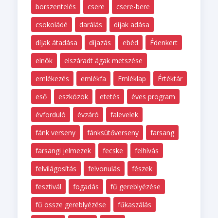
borszentelés
csere
csere-bere
csokoládé
darálás
díjak adása
díjak átadása
díjazás
ebéd
Édenkert
elnök
elszáradt ágak metszése
emlékezés
emlékfa
Emléklap
Értéktár
eső
eszközök
etetés
éves program
évforduló
évzáró
falevelek
fánk verseny
fánksütőverseny
farsang
farsangi jelmezek
fecske
felhívás
felvilágosítás
felvonulás
fészek
fesztivál
fogadás
fű gereblyézése
fű össze gereblyézése
fűkaszálás