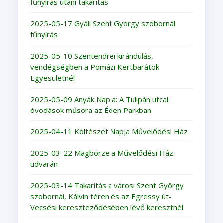
fűnyírás utáni takarítás
2025-05-17 Gyáli Szent György szobornál
fűnyírás
2025-05-10 Szentendrei kirándulás,
vendégségben a Pomázi Kertbarátok
Egyesületnél
2025-05-09 Anyák Napja: A Tulipán utcai
óvodások műsora az Éden Parkban
2025-04-11 Költészet Napja Művelődési Ház
2025-03-22 Magbörze a Művelődési Ház
udvarán
2025-03-14 Takarítás a városi Szent György
szobornál, Kálvin téren és az Egressy út-
Vecsési kereszteződésében lévő keresztnél