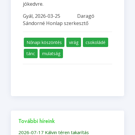
jókedvre.
Gyál, 2026-03-25 Daragó
Sándorné Honlap szerkesztő
Nőnapi köszöntés
virág
csokoládé
tánc
mulatság
További híreink
2026-07-17 Kálvin téren takarítás