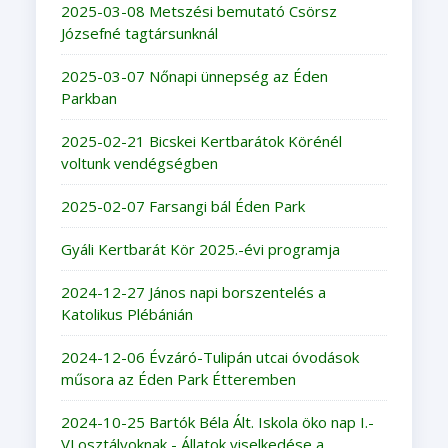
2025-03-08 Metszési bemutató Csörsz
Józsefné tagtársunknál
2025-03-07 Nőnapi ünnepség az Éden
Parkban
2025-02-21 Bicskei Kertbarátok Körénél
voltunk vendégségben
2025-02-07 Farsangi bál Éden Park
Gyáli Kertbarát Kör 2025.-évi programja
2024-12-27 János napi borszentelés a
Katolikus Plébánián
2024-12-06 Évzáró-Tulipán utcai óvodások
műsora az Éden Park Étteremben
2024-10-25 Bartók Béla Ált. Iskola öko nap I.-
VI.osztályoknak - Állatok viselkedése a