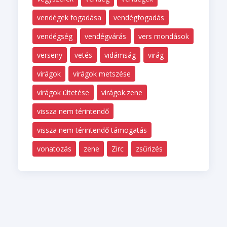
vendégek fogadása
vendégfogadás
vendégség
vendégvárás
vers mondások
verseny
vetés
vidámság
virág
virágok
virágok metszése
virágok ültetése
virágok.zene
vissza nem térintendő
vissza nem térintendő támogatás
vonatozás
zene
Zirc
zsűrizés