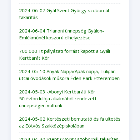
2024-06-07 Gyál Szent György szobornál
takarítás
2024-06-04 Trianoni ünnepség Gyálon-
Emlékműnél koszorú elhelyezése
700 000 Ft pályázati forrást kapott a Gyáli
Kertbarát Kör
2024-05-10 Anyák Napja/Apák napja, Tulipán
utcai óvodások műsora Éden Park Étteremben
2024-05-03 -Abonyi Kertbaráti Kőr
50.évfordulója alkalmából rendezett
ünnepségen voltunk
2024-05-02 Kertészeti bemutató és fa ültetés
az Eötvös Szakközépiskolában
2024-04-30 Szent György szobornál takarítás