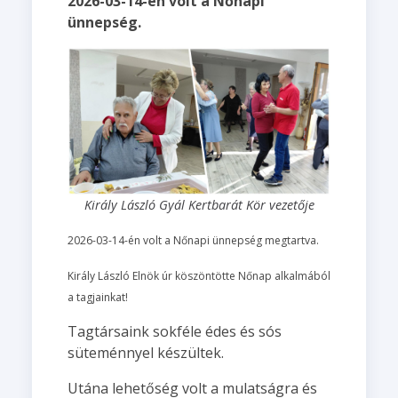
2026-03-14-én volt a Nőnapi
ünnepség.
Király László Gyál Kertbarát Kör vezetője
2026-03-14-én volt a Nőnapi ünnepség megtartva.
Király László Elnök úr köszöntötte Nőnap alkalmából
a tagjainkat!
Tagtársaink sokféle édes és sós
süteménnyel készültek.
Utána lehetőség volt a mulatságra és