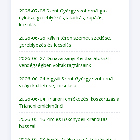
2026-07-06 Szent György szobornál gaz
nyírása, gereblyézés,takarítás, kapálás,
locsolás
2026-06-26 Kálvin téren szemét szedése,
gereblyézés és locsolás
2026-06-27 Dunavarsányi Kertbarátoknál
vendégségben voltak tagtársaink
2026-06-24 A gyáli Szent György szobornál
virágok ültetése, locsolása
2026-06-04 Trianoni emlékezés, koszorúzás a
Trianoni emlékműnél
2026-05-16 Zirc és Bakonybéli kirándulás
busszal
2026-05-08 Anyák-Apák napja:A Tulipán utcai