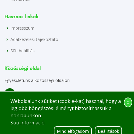
Hasznos linkek
Impresszum
Adatkezelési tájékoztató
Süti beállítás
Közösségi oldal
Egyesületünk a közösségi oldalon
Weboldalunk sütiket (cookie-kat) használ, hogy a
X
legjobb böngészési élményt biztosíthassuk a
honlapunkon.
Süti információ
© Minden jog fenntartva.
Gyáli Kertbarát Kör
Mind elfogadom
Beállítások
Designed by
BootstrapMade