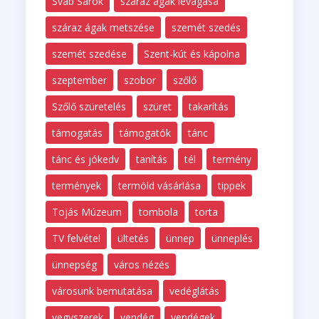
Sváb Sarok
száraz ágak levágása
száraz ágak metszése
szemét szedés
szemét szedése
Szent-kút és kápolna
szeptember
szobor
szőlő
Szőlő szüretelés
szüret
takarítás
támogatás
támogatók
tánc
tánc és jókedv
tanítás
tél
termény
termények
termöld vásárlása
tippek
Tojás Múzeum
tombola
torta
TV felvétel
ültetés
ünnep
ünneplés
ünnepség
város nézés
városunk bemutatása
vedéglátás
vegyszerek
vendég
vendégek