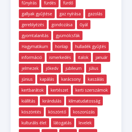
fűnyírás
fürdés
fürdő
gallyak gyűjtése
gaz nyírása
gazolás
gereblyézés
gondozása
Gyál
gyomtalanítás
gyümölcsfák
Hagymatikum
honlap
hulladék gyűjtés
információ
ismerkedés
italok
január
jelmezek
jókedv
jubileum
július
június
kapálás
karácsony
kaszálás
kertbarátok
kertészet
kerti szerszámok
kiállítás
kirándulás
klímatudatosság
köszöntés
köszöntő
koszorúzás
kulturális élet
látogatás
levelek